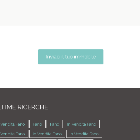
Inviaci il tuo immobile
TIME RICERCHE
 Vendita Fano
Fano
Fano
In Vendita Fano
 Vendita Fano
In Vendita Fano
In Vendita Fano