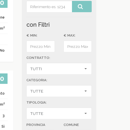
00
one
con Filtri
2
 m
€ MIN:
€ MAX:
No
CONTRATTO:
00
CATEGORIA:
nto
TIPOLOGIA:
2
 m
3
PROVINCIA
COMUNE
Sì