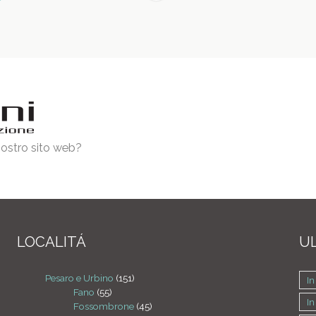
 nostro sito web?
LOCALITÁ
UL
Pesaro e Urbino
(151)
In
Fano
(55)
In
Fossombrone
(45)