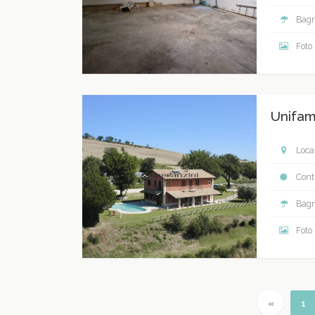
Bagn
Foto
Unifam
Local
Contr
Bagn
Foto
Previous
(c
«
1