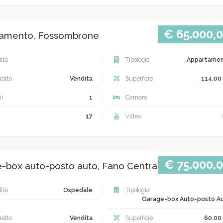
€ 65.000,
amento, Fossombrone
ità
Tipologia
Appartame
atto
Vendita
Superficie
114.00
i
1
Camere
17
Video
€ 75.000,
-box auto-posto auto, Fano Centrale
ità
Ospedale
Tipologia
Garage-box Auto-posto A
atto
Vendita
Superficie
60.00