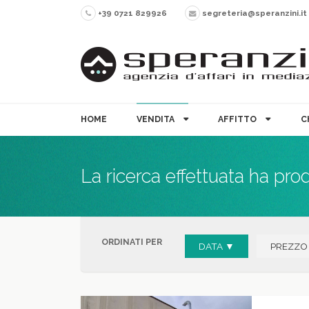
+39 0721 829926
segreteria@speranzini.it
HOME
VENDITA
AFFITTO
C
La ricerca effettuata ha pro
ORDINATI PER
DATA ▼
PREZZO