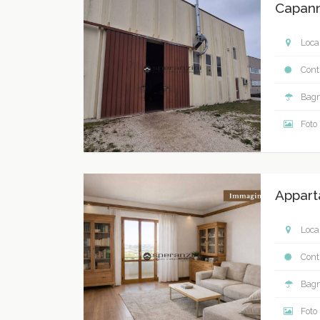
Capann
Local
Contr
Bagn
Foto
Appart
Local
Contr
Bagn
Foto