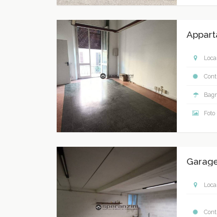
Appart
Local
Contr
Bagn
Foto
Garage
Local
Contr