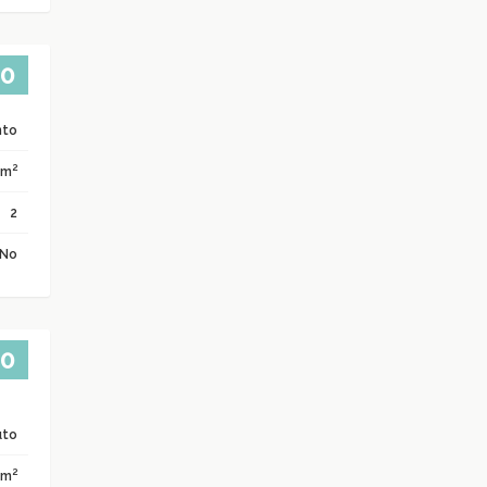
00
nto
2
 m
2
No
00
uto
2
 m