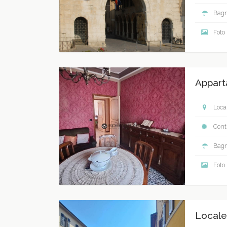
Bagn
Foto
Appart
Local
Contr
Bagn
Foto
Locale