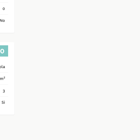
0
No
00
ola
2
 m
3
Sì