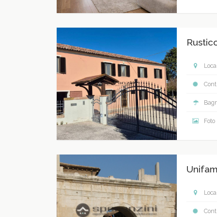
Rustic
Local
Contr
Bagn
Foto
Unifami
Local
Contr