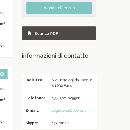
Avvia la Ricerca
zio
2
 m
Scarica PDF
No
informazioni di contatto
00
Indirizzo
Via Bartolagi da Fano, 6
61032 Fano
one
Telefono:
+39 0721 829926
2
 m
E-mail:
segreteria@speranzini.it
No
Skype:
Speranzini