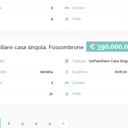
i
0
Camere
9
Video
€ 390.000,
iliare casa singola, Fossombrone
ità
Tipologia
Unifamiliare Casa Sing
atto
Vendita
Superficie
608.00
i
2
Camere
31
Video
urrent)
Next
2
3
4
5
»