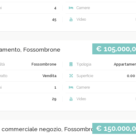
i
4
Camere
45
Video
€ 105.000,
amento, Fossombrone
ità
Fossombrone
Tipologia
Appartame
atto
Vendita
Superficie
0.00
i
1
Camere
29
Video
€ 150.000,
 commerciale negozio, Fossombrone