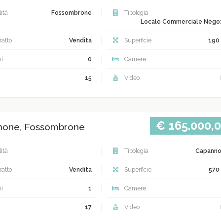
ità
Fossombrone
Tipologia
Locale Commerciale Nego
atto
Vendita
Superficie
190
i
0
Camere
15
Video
€ 165.000,
none, Fossombrone
ità
Tipologia
Capann
atto
Vendita
Superficie
570
i
1
Camere
17
Video