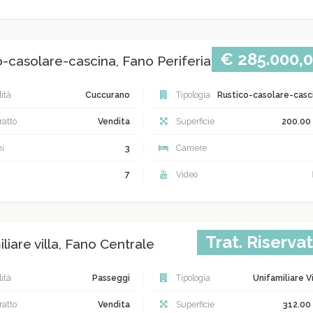
€ 285.000,
o-casolare-cascina, Fano Periferia
ità
Cuccurano
Tipologia
Rustico-casolare-casc
atto
Vendita
Superficie
200.00
i
3
Camere
7
Video
Trat. Riserva
liare villa, Fano Centrale
ità
Passeggi
Tipologia
Unifamiliare Vi
atto
Vendita
Superficie
312.00