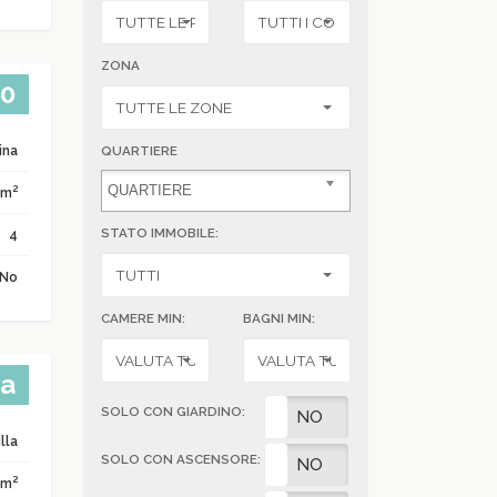
ZONA
00
ina
QUARTIERE
2
 m
STATO IMMOBILE:
4
No
CAMERE MIN:
BAGNI MIN:
ta
SOLO CON GIARDINO:
SI
NO
lla
SOLO CON ASCENSORE:
SI
NO
2
 m