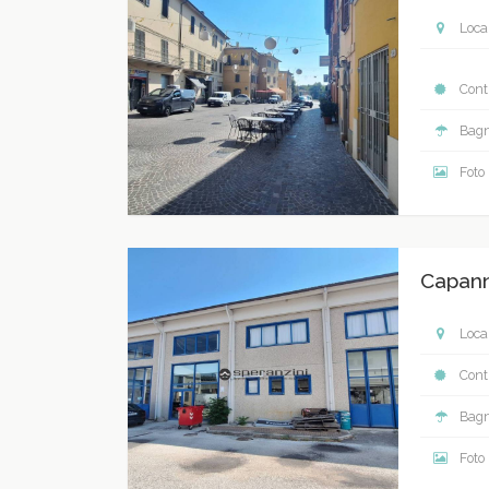
Local
Contr
Bagn
Foto
Capan
Local
Contr
Bagn
Foto