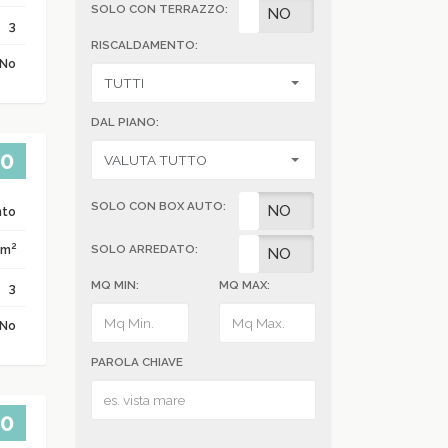
SOLO CON TERRAZZO:
SI
NO
3
RISCALDAMENTO:
No
DAL PIANO:
00
SOLO CON BOX AUTO:
SI
NO
nto
2
 m
SOLO ARREDATO:
SI
NO
MQ MIN:
MQ MAX:
3
No
PAROLA CHIAVE
00