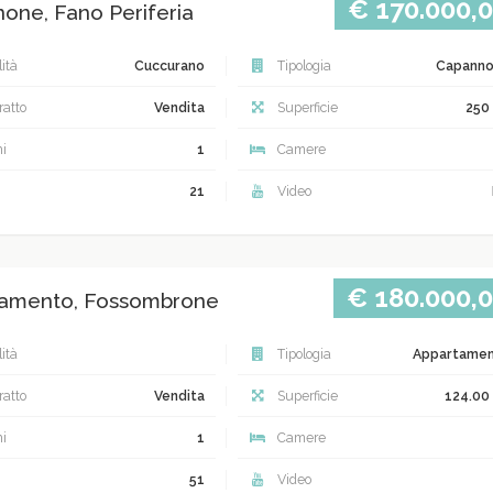
€ 170.000,
one, Fano Periferia
ità
Cuccurano
Tipologia
Capann
atto
Vendita
Superficie
250
i
1
Camere
21
Video
€ 180.000,
amento, Fossombrone
ità
Tipologia
Appartame
atto
Vendita
Superficie
124.00
i
1
Camere
51
Video