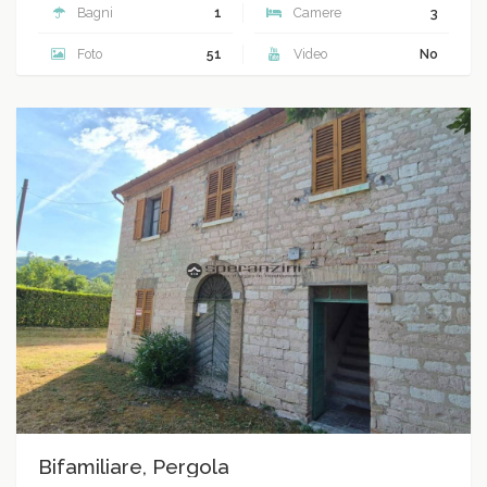
Bagni
1
Camere
3
Foto
51
Video
No
Bifamiliare, Pergola