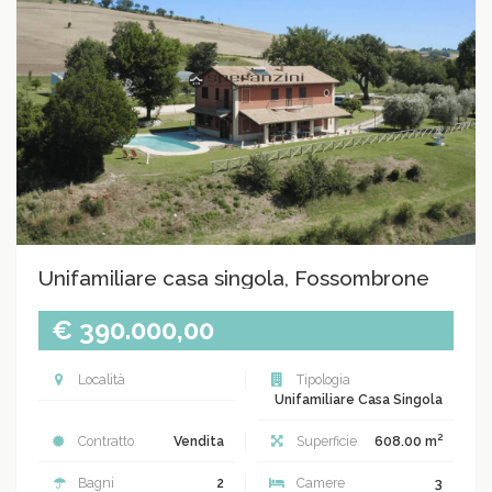
Unifamiliare casa singola, Fossombrone
€ 390.000,00
Località
Tipologia
Unifamiliare Casa Singola
2
Contratto
Vendita
Superficie
608.00 m
Bagni
2
Camere
3