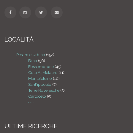
LOCALITÁ
Pesaro e Urbino
(152)
Fano
(56)
Fossombrone
(45)
Colli Al Metauro
(11)
Montefelcino
(10)
Sant'ippolito
(7)
Terre Roveresche
(5)
Cartoceto
(5)
• • •
ULTIME RICERCHE