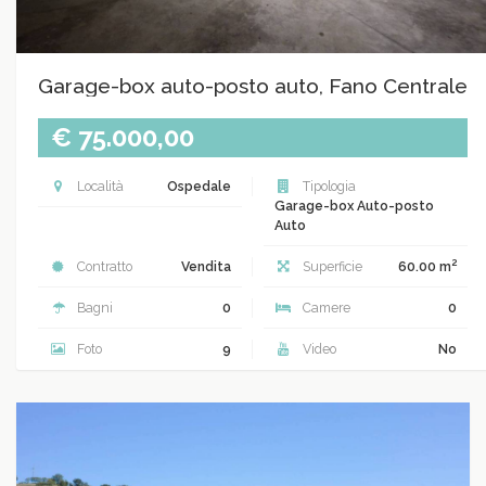
Garage-box auto-posto auto, Fano Centrale
€ 75.000,00
Località
Ospedale
Tipologia
Garage-box Auto-posto
Auto
2
Contratto
Vendita
Superficie
60.00 m
Bagni
0
Camere
0
Foto
9
Video
No