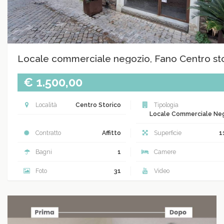
Locale commerciale negozio, Fano Centro st
€ 1.500,00
Località
Centro Storico
Tipologia
Locale Commerciale Ne
Contratto
Affitto
Superficie
1
Bagni
1
Camere
Foto
31
Video