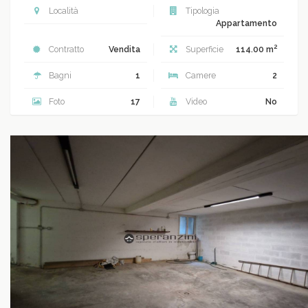
Località
Tipologia
Appartamento
2
Contratto
Vendita
Superficie
114.00 m
Bagni
1
Camere
2
Foto
17
Video
No