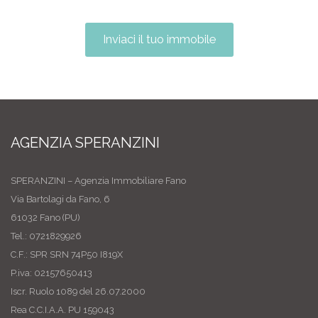
Inviaci il tuo immobile
AGENZIA SPERANZINI
SPERANZINI – Agenzia Immobiliare Fano
Via Bartolagi da Fano, 6
61032 Fano (PU)
Tel.: 0721829926
C.F.: SPR SRN 74P50 I819X
P.iva: 02157650413
Iscr. Ruolo 1089 del 26.07.2000
Rea C.C.I.A.A. PU 159043