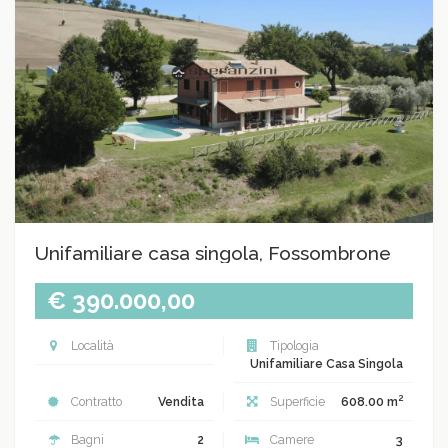
Unifamiliare casa singola, Fossombrone
€ 390.000,00
Località
Tipologia
Unifamiliare Casa Singola
2
Contratto
Vendita
Superficie
608.00 m
Bagni
2
Camere
3