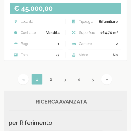
€ 45.000,00
Località
Tipologia
Bifamiliare
2
Contratto
Vendita
Superficie
164.70 m
Bagni
1
Camere
2
Foto
27
Video
No
Previous
(current)
Next
«
1
2
3
4
5
»
RICERCA AVANZATA
per Riferimento