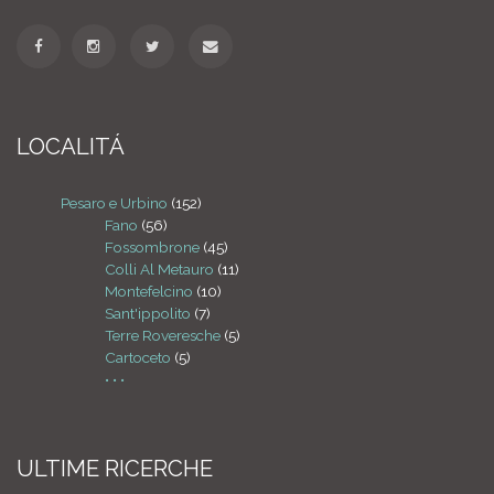
LOCALITÁ
Pesaro e Urbino
(152)
Fano
(56)
Fossombrone
(45)
Colli Al Metauro
(11)
Montefelcino
(10)
Sant'ippolito
(7)
Terre Roveresche
(5)
Cartoceto
(5)
• • •
ULTIME RICERCHE