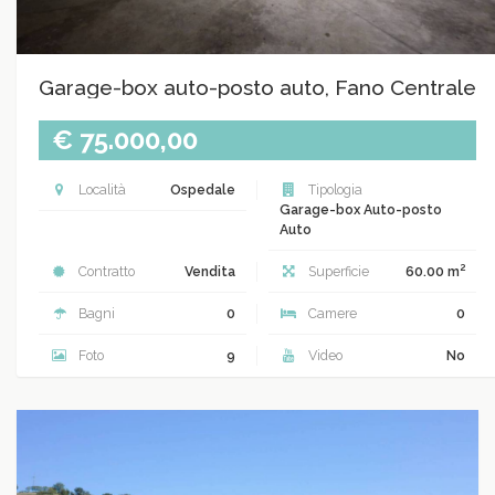
Garage-box auto-posto auto, Fano Centrale
€ 75.000,00
Località
Ospedale
Tipologia
Garage-box Auto-posto
Auto
2
Contratto
Vendita
Superficie
60.00 m
Bagni
0
Camere
0
Foto
9
Video
No