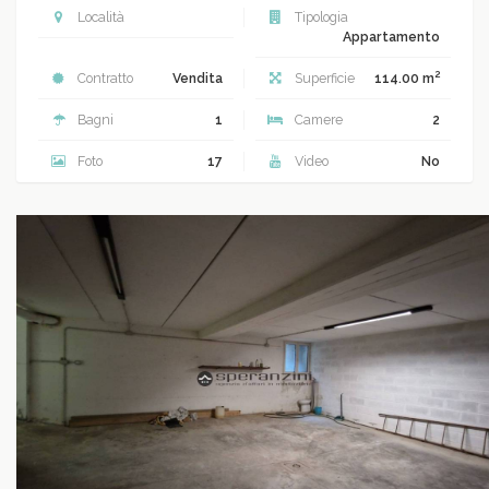
Località
Tipologia
Appartamento
2
Contratto
Vendita
Superficie
114.00 m
Bagni
1
Camere
2
Foto
17
Video
No