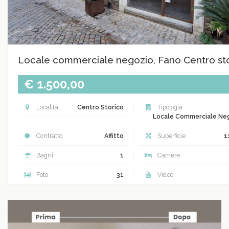
Locale commerciale negozio, Fano Centro st
€ 1.500,00
Località
Centro Storico
Tipologia
Locale Commerciale Ne
Contratto
Affitto
Superficie
1
Bagni
1
Camere
Foto
31
Video