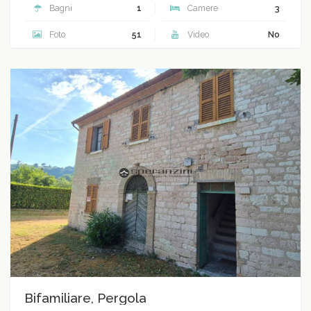
Bagni
1
Camere
3
Foto
51
Video
No
Bifamiliare, Pergola