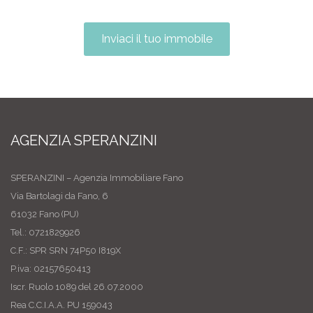
Inviaci il tuo immobile
AGENZIA SPERANZINI
SPERANZINI – Agenzia Immobiliare Fano
Via Bartolagi da Fano, 6
61032 Fano (PU)
Tel.: 0721829926
C.F.: SPR SRN 74P50 I819X
P.iva: 02157650413
Iscr. Ruolo 1089 del 26.07.2000
Rea C.C.I.A.A. PU 159043