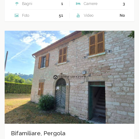
Bagni
1
Camere
3
Foto
51
Video
No
Bifamiliare, Pergola