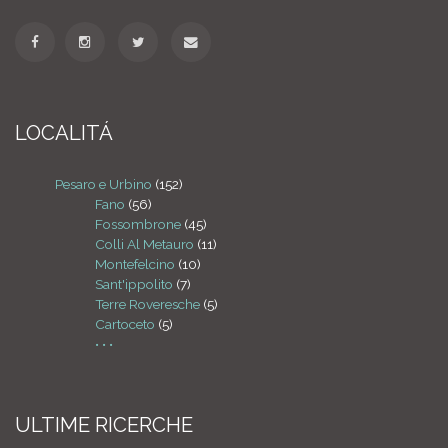
LOCALITÁ
Pesaro e Urbino
(152)
Fano
(56)
Fossombrone
(45)
Colli Al Metauro
(11)
Montefelcino
(10)
Sant'ippolito
(7)
Terre Roveresche
(5)
Cartoceto
(5)
• • •
ULTIME RICERCHE