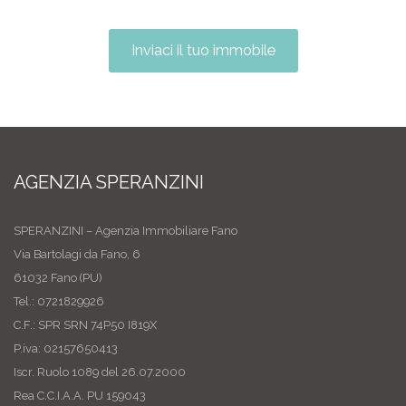
Inviaci il tuo immobile
AGENZIA SPERANZINI
SPERANZINI – Agenzia Immobiliare Fano
Via Bartolagi da Fano, 6
61032 Fano (PU)
Tel.: 0721829926
C.F.: SPR SRN 74P50 I819X
P.iva: 02157650413
Iscr. Ruolo 1089 del 26.07.2000
Rea C.C.I.A.A. PU 159043