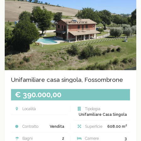
Unifamiliare casa singola, Fossombrone
€ 390.000,00
Località
Tipologia
Unifamiliare Casa Singola
2
Contratto
Vendita
Superficie
608.00 m
Bagni
2
Camere
3