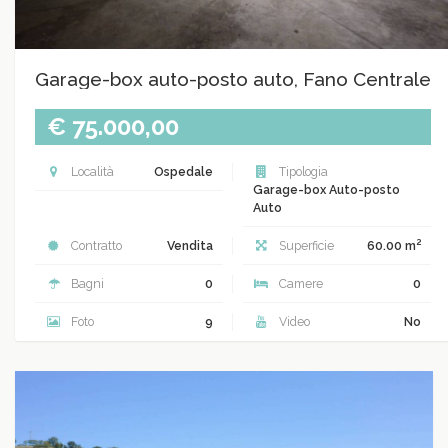
Garage-box auto-posto auto, Fano Centrale
€ 75.000,00
Località
Ospedale
Tipologia
Garage-box Auto-posto
Auto
2
Contratto
Vendita
Superficie
60.00 m
Bagni
0
Camere
0
Foto
9
Video
No