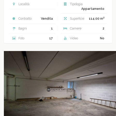
Località
Tipologia
Appartamento
2
Contratto
Vendita
Superficie
114.00 m
Bagni
1
Camere
2
Foto
17
Video
No