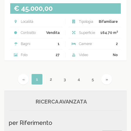
€ 45.000,00
Località
Tipologia
Bifamiliare
2
Contratto
Vendita
Superficie
164.70 m
Bagni
1
Camere
2
Foto
27
Video
No
Previous
(current)
Next
«
1
2
3
4
5
»
RICERCA AVANZATA
per Riferimento