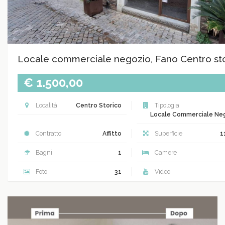
Locale commerciale negozio, Fano Centro st
€ 1.500,00
Località
Centro Storico
Tipologia
Locale Commerciale Ne
Contratto
Affitto
Superficie
1
Bagni
1
Camere
Foto
31
Video