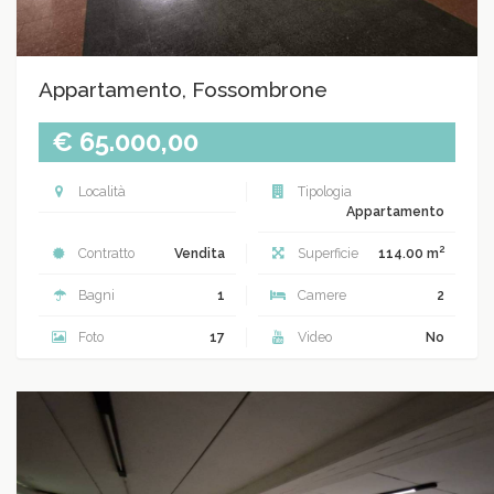
Appartamento, Fossombrone
€ 65.000,00
Località
Tipologia
Appartamento
2
Contratto
Vendita
Superficie
114.00 m
Bagni
1
Camere
2
Foto
17
Video
No