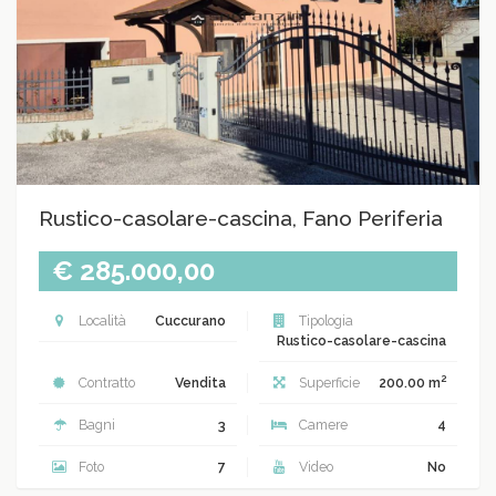
Rustico-casolare-cascina, Fano Periferia
€ 285.000,00
Località
Cuccurano
Tipologia
Rustico-casolare-cascina
2
Contratto
Vendita
Superficie
200.00 m
Bagni
3
Camere
4
Foto
7
Video
No