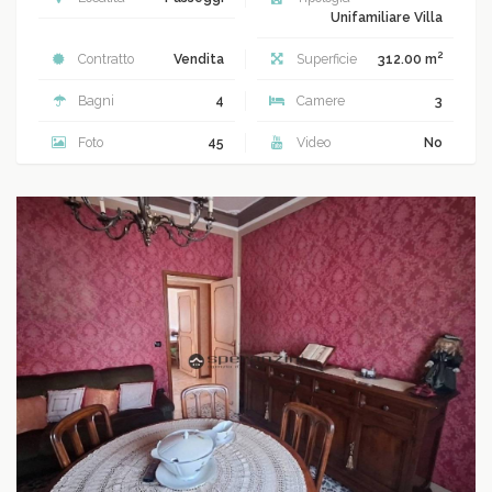
Unifamiliare Villa
2
Contratto
Vendita
Superficie
312.00 m
Bagni
4
Camere
3
Foto
45
Video
No