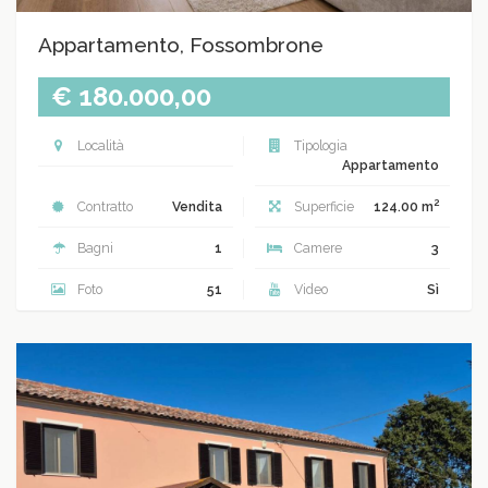
Appartamento, Fossombrone
€ 180.000,00
Località
Tipologia
Appartamento
2
Contratto
Vendita
Superficie
124.00 m
Bagni
1
Camere
3
Foto
51
Video
Sì