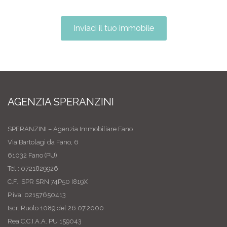
Inviaci il tuo immobile
AGENZIA SPERANZINI
SPERANZINI – Agenzia Immobiliare Fano
Via Bartolagi da Fano, 6
61032 Fano (PU)
Tel.: 0721829926
C.F.: SPR SRN 74P50 I819X
P.iva: 02157650413
Iscr. Ruolo 1089 del 26.07.2000
Rea C.C.I.A.A. PU 159043