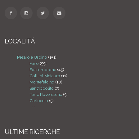
LOCALITÁ
Pesaro e Urbino
(151)
Fano
(55)
Fossombrone
(45)
Colli Al Metauro
(11)
Montefelcino
(10)
Sant'ippolito
(7)
Terre Roveresche
(5)
Cartoceto
(5)
• • •
ULTIME RICERCHE