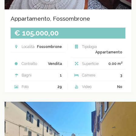
Appartamento, Fossombrone
€ 105.000,00
Località
Fossombrone
Tipologia
Appartamento
2
Contratto
Vendita
Superficie
0.00 m
Bagni
1
Camere
3
Foto
29
Video
No