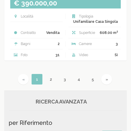
€ 390.000,00
Località
Tipologia
Unifamiliare Casa Singola
2
Contratto
Vendita
Superficie
608.00 m
Bagni
2
Camere
3
Foto
31
Video
Sì
Previous
(current)
Next
«
1
2
3
4
5
»
RICERCA AVANZATA
per Riferimento