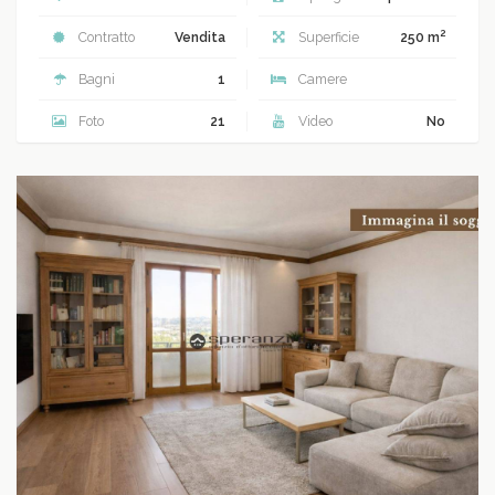
2
Contratto
Vendita
Superficie
250 m
Bagni
1
Camere
Foto
21
Video
No