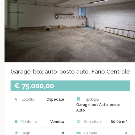
Garage-box auto-posto auto, Fano Centrale
€ 75.000,00
Località
Ospedale
Tipologia
Garage-box Auto-posto
Auto
2
Contratto
Vendita
Superficie
60.00 m
Bagni
0
Camere
0