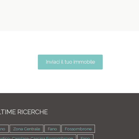
Inviaci il tuo immobile
TIME RICERCHE
ano
Zona Centrale
Fano
Fossombrone
ustico-Casolare-Cascina Fossombrone
Fano