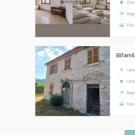
Contr
Bagn
Foto
Bifamil
Local
Contr
Bagn
Foto