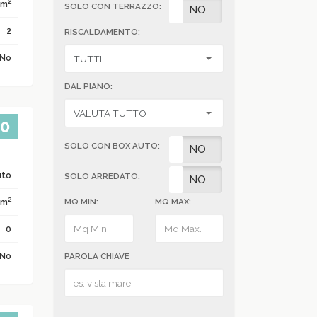
2
 m
SOLO CON TERRAZZO:
SI
NO
2
RISCALDAMENTO:
No
DAL PIANO:
00
SOLO CON BOX AUTO:
SI
NO
uto
SOLO ARREDATO:
SI
NO
2
 m
MQ MIN:
MQ MAX:
0
No
PAROLA CHIAVE