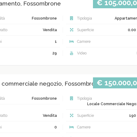
€ 105.000,
amento, Fossombrone
ità
Fossombrone
Tipologia
Appartame
atto
Vendita
Superficie
0.00
i
1
Camere
29
Video
€ 150.000,
 commerciale negozio, Fossombrone
ità
Fossombrone
Tipologia
Locale Commerciale Nego
atto
Vendita
Superficie
190
i
0
Camere