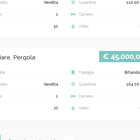
atto
Vendita
Superficie
110.00
i
1
Camere
51
Video
€ 45.000,
iare, Pergola
ità
Tipologia
Bifamili
atto
Vendita
Superficie
164.70
i
1
Camere
27
Video