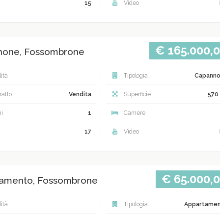
15
Video
€ 165.000,
none, Fossombrone
ità
Tipologia
Capann
atto
Vendita
Superficie
570
i
1
Camere
17
Video
€ 65.000,
amento, Fossombrone
ità
Tipologia
Appartame