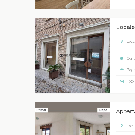
Locale
Local
Contr
Bagn
Foto
Appart
Local