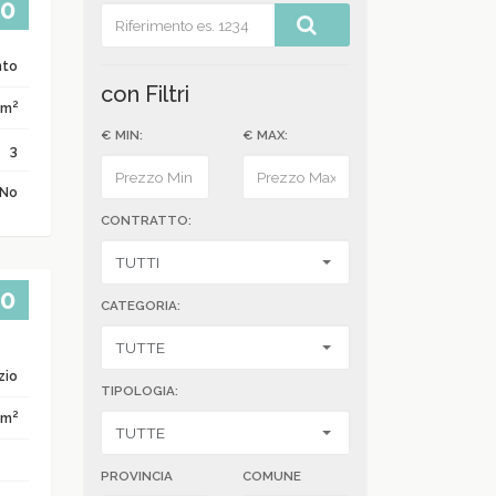
00
nto
con Filtri
2
 m
€ MIN:
€ MAX:
3
No
CONTRATTO:
00
CATEGORIA:
zio
TIPOLOGIA:
2
 m
PROVINCIA
COMUNE