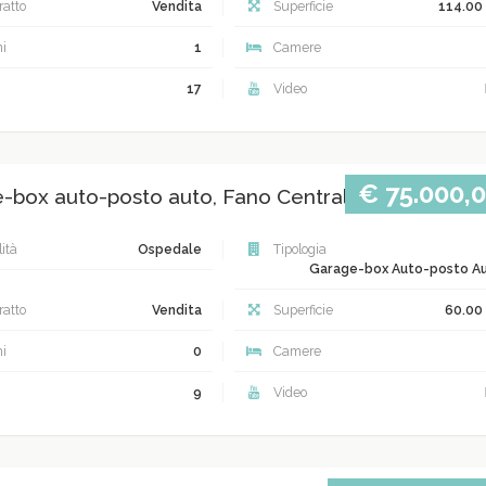
atto
Vendita
Superficie
114.00
i
1
Camere
17
Video
€ 75.000,
-box auto-posto auto, Fano Centrale
ità
Ospedale
Tipologia
Garage-box Auto-posto A
atto
Vendita
Superficie
60.00
i
0
Camere
9
Video