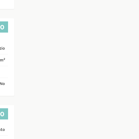
00
zio
2
 m
No
00
nto