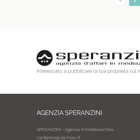
Previous
(c
«
1
Interessato a pubblicare la tua proprietà sul
AGENZIA SPERANZINI
SPERANZINI – Agenzia Immobiliare Fano
Via Bartolagi da Fano, 6