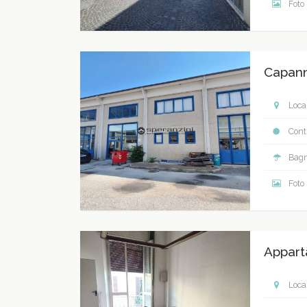
Foto
Capan
Local
Contr
Bagn
Foto
Appart
Local