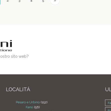
urrent)
Next
2
3
4
5
»
 nostro sito web?
LOCALITÁ
UL
Pesaro e Urbino
(152)
F
Fano
(56)
R