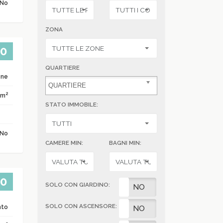
No
ZONA
00
QUARTIERE
one
2
 m
STATO IMMOBILE:
No
CAMERE MIN:
BAGNI MIN:
00
SOLO CON GIARDINO:
SI
NO
SOLO CON ASCENSORE:
nto
SI
NO