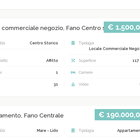
€ 1.500,
 commerciale negozio, Fano Centro storico
ità
Centro Storico
Tipologia
Locale Commerciale Nego
atto
Affitto
Superficie
117
i
1
Camere
31
Video
€ 190.000,
amento, Fano Centrale
ità
Mare - Lido
Tipologia
Appartame