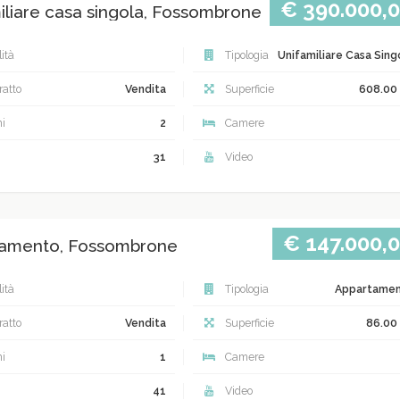
€ 390.000,
iliare casa singola, Fossombrone
ità
Tipologia
Unifamiliare Casa Sing
atto
Vendita
Superficie
608.00
i
2
Camere
31
Video
€ 147.000,
amento, Fossombrone
ità
Tipologia
Appartame
atto
Vendita
Superficie
86.00
i
1
Camere
41
Video