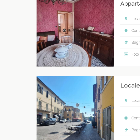
Appart
Local
Contr
Bagn
Foto
Locale
Local
Contr
Bagn