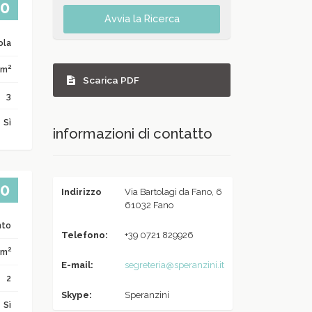
00
Avvia la Ricerca
ola
2
 m
Scarica PDF
3
Sì
informazioni di contatto
00
Indirizzo
Via Bartolagi da Fano, 6
61032 Fano
nto
Telefono:
+39 0721 829926
2
 m
E-mail:
segreteria@speranzini.it
2
Skype:
Speranzini
Sì