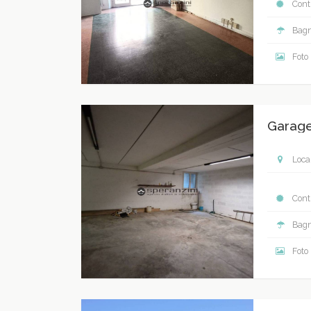
Contr
Bagn
Foto
Garage
Local
Contr
Bagn
Foto