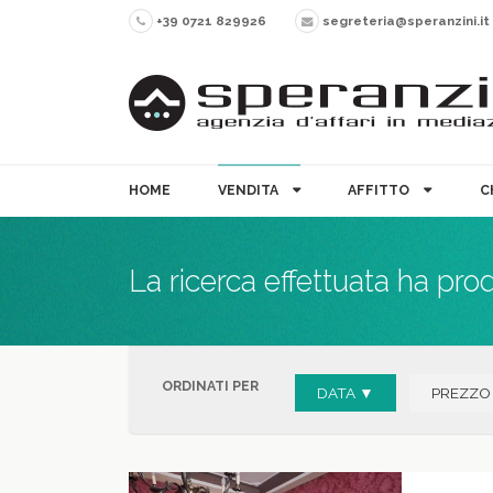
+39 0721 829926
segreteria@speranzini.it
HOME
VENDITA
AFFITTO
C
La ricerca effettuata ha pro
ORDINATI PER
DATA ▼
PREZZO