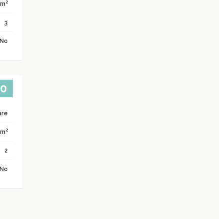
2
 m
3
No
00
are
2
 m
2
No