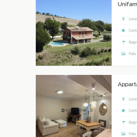
Unifam
Local
Contr
Bagn
Foto
Appart
Local
Contr
Bagn
Foto