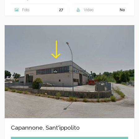
Foto
27
Video
No
Capannone, Sant'ippolito