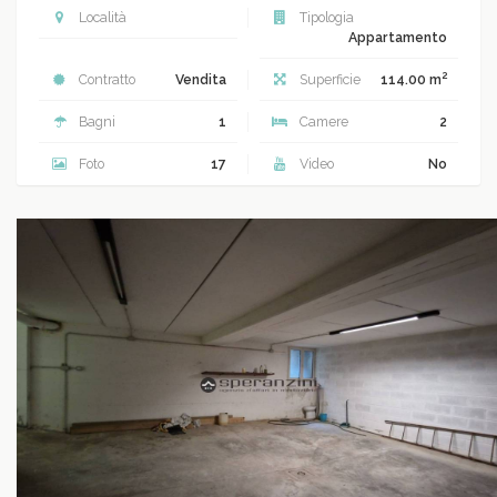
Località
Tipologia
Appartamento
2
Contratto
Vendita
Superficie
114.00 m
Bagni
1
Camere
2
Foto
17
Video
No