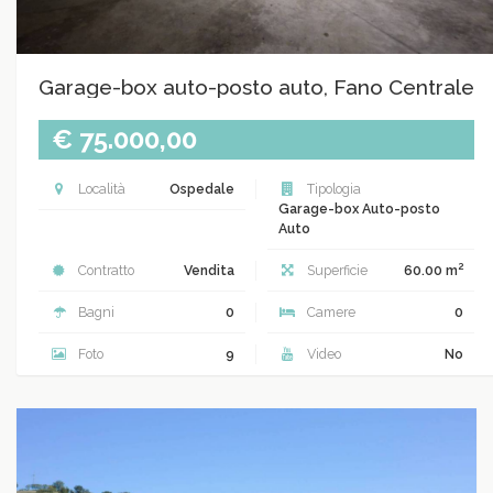
Garage-box auto-posto auto, Fano Centrale
€ 75.000,00
Località
Ospedale
Tipologia
Garage-box Auto-posto
Auto
2
Contratto
Vendita
Superficie
60.00 m
Bagni
0
Camere
0
Foto
9
Video
No