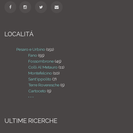
LOCALITÁ
Pesaro e Urbino
(151)
Fano
(55)
Fossombrone
(45)
Colli Al Metauro
(11)
Montefelcino
(10)
Sant'ippolito
(7)
Terre Roveresche
(5)
Cartoceto
(5)
• • •
ULTIME RICERCHE