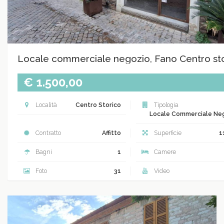
Locale commerciale negozio, Fano Centro st
€ 1.500,00
Località
Centro Storico
Tipologia
Locale Commerciale Ne
Contratto
Affitto
Superficie
1
Bagni
1
Camere
Foto
31
Video