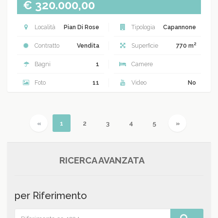
€ 320.000,00
Località
Pian Di Rose
Tipologia
Capannone
2
Contratto
Vendita
Superficie
770 m
Bagni
1
Camere
Foto
11
Video
No
Previous
(current)
Next
«
1
2
3
4
5
»
RICERCA AVANZATA
per Riferimento