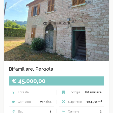
Bifamiliare, Pergola
€ 45.000,00
Località
Tipologia
Bifamiliare
2
Contratto
Vendita
Superficie
164.70 m
Bagni
1
Camere
2