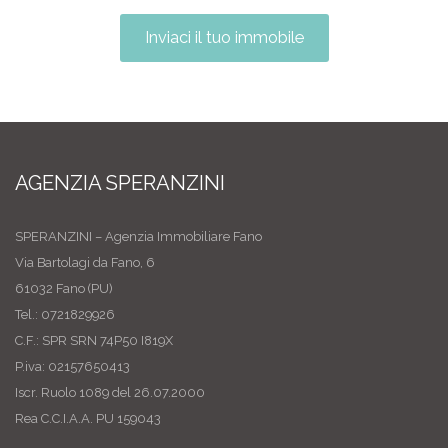
Inviaci il tuo immobile
AGENZIA SPERANZINI
SPERANZINI – Agenzia Immobiliare Fano
Via Bartolagi da Fano, 6
61032 Fano (PU)
Tel.: 0721829926
C.F.: SPR SRN 74P50 I819X
P.iva: 02157650413
Iscr. Ruolo 1089 del 26.07.2000
Rea C.C.I.A.A. PU 159043