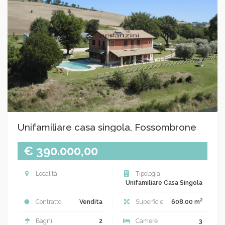
Unifamiliare casa singola, Fossombrone
€ 390.000,00
Località
Tipologia
Unifamiliare Casa Singola
2
Contratto
Vendita
Superficie
608.00 m
Bagni
2
Camere
3