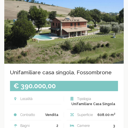
Unifamiliare casa singola, Fossombrone
€ 390.000,00
Località
Tipologia
Unifamiliare Casa Singola
2
Contratto
Vendita
Superficie
608.00 m
Bagni
2
Camere
3