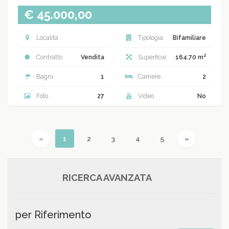
€ 45.000,00
Località
Tipologia
Bifamiliare
2
Contratto
Vendita
Superficie
164.70 m
Bagni
1
Camere
2
Foto
27
Video
No
Previous
(current)
Next
«
1
2
3
4
5
»
RICERCA AVANZATA
per Riferimento