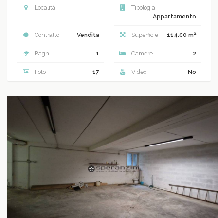
Località
Tipologia
Appartamento
2
Contratto
Vendita
Superficie
114.00 m
Bagni
1
Camere
2
Foto
17
Video
No