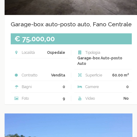
Garage-box auto-posto auto, Fano Centrale
€ 75.000,00
Località
Ospedale
Tipologia
Garage-box Auto-posto
Auto
2
Contratto
Vendita
Superficie
60.00 m
Bagni
0
Camere
0
Foto
9
Video
No