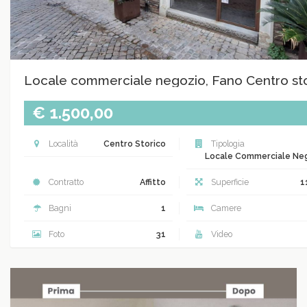
Locale commerciale negozio, Fano Centro st
€ 1.500,00
Località
Centro Storico
Tipologia
Locale Commerciale Ne
Contratto
Affitto
Superficie
1
Bagni
1
Camere
Foto
31
Video