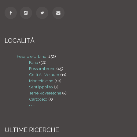
LOCALITÁ
Pesaro e Urbino
(152)
Fano
(56)
Fossombrone
(45)
Colli Al Metauro
(11)
Montefelcino
(10)
Sant'ippolito
(7)
Terre Roveresche
(5)
Cartoceto
(5)
• • •
ULTIME RICERCHE