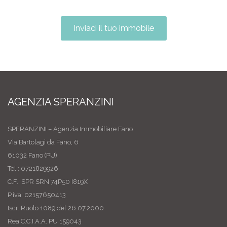
Inviaci il tuo immobile
AGENZIA SPERANZINI
SPERANZINI – Agenzia Immobiliare Fano
Via Bartolagi da Fano, 6
61032 Fano (PU)
Tel.: 0721829926
C.F.: SPR SRN 74P50 I819X
P.iva: 02157650413
Iscr. Ruolo 1089 del 26.07.2000
Rea C.C.I.A.A. PU 159043