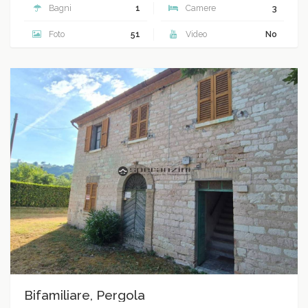
Bagni
1
Camere
3
Foto
51
Video
No
Bifamiliare, Pergola