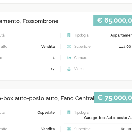
€ 65.000,
amento, Fossombrone
ità
Tipologia
Appartame
atto
Vendita
Superficie
114.00
i
1
Camere
17
Video
€ 75.000,
-box auto-posto auto, Fano Centrale
ità
Ospedale
Tipologia
Garage-box Auto-posto A
atto
Vendita
Superficie
60.00