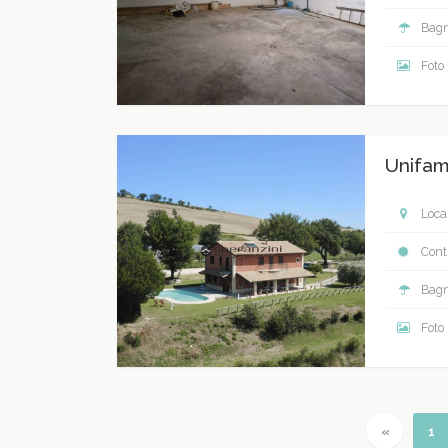
Bagn
Foto
Unifam
Local
Contr
Bagn
Foto
Previous
(c
«
1