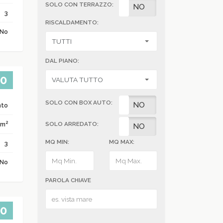
SOLO CON TERRAZZO:
SI
NO
3
RISCALDAMENTO:
No
DAL PIANO:
00
SOLO CON BOX AUTO:
SI
NO
nto
2
 m
SOLO ARREDATO:
SI
NO
MQ MIN:
MQ MAX:
3
No
PAROLA CHIAVE
00