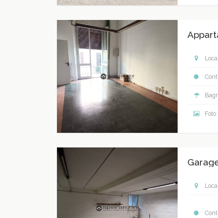
Appart
Local
Contr
Bagn
Foto
Garage
Local
Contr