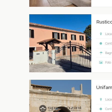
Rustic
Local
Contr
Bagn
Foto
Unifami
Local
Contr