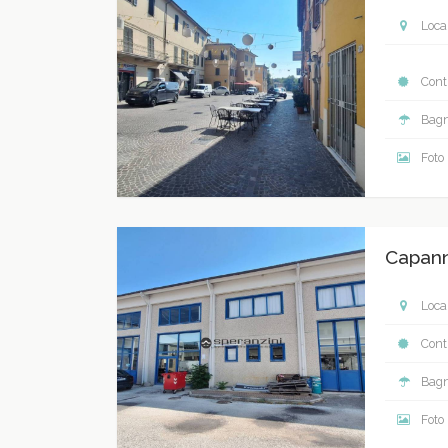
Local
Contr
Bagn
Foto
Capan
Local
Contr
Bagn
Foto