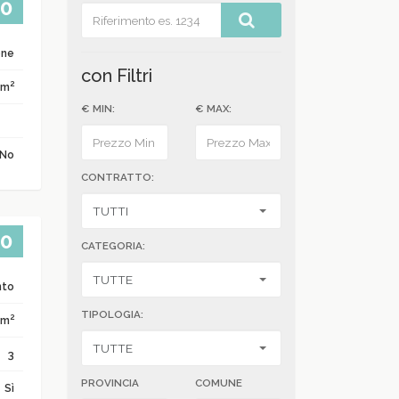
00
one
con Filtri
2
 m
€ MIN:
€ MAX:
No
CONTRATTO:
00
CATEGORIA:
nto
TIPOLOGIA:
2
 m
3
PROVINCIA
COMUNE
Sì