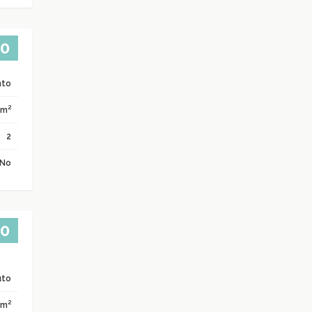
00
nto
2
 m
2
No
00
uto
2
 m