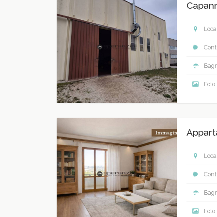
Capann
Local
Contr
Bagn
Foto
Appart
Local
Contr
Bagn
Foto