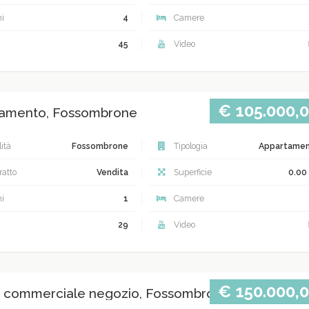
i
4
Camere
45
Video
€ 105.000,
amento, Fossombrone
ità
Fossombrone
Tipologia
Appartame
atto
Vendita
Superficie
0.00
i
1
Camere
29
Video
€ 150.000,
 commerciale negozio, Fossombrone