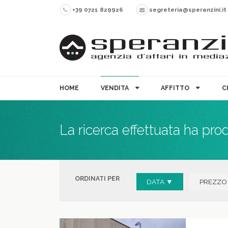
+39 0721 829926
segreteria@speranzini.it
HOME
VENDITA
AFFITTO
C
La ricerca effettuata ha pro
ORDINATI PER
DATA ▼
PREZZO