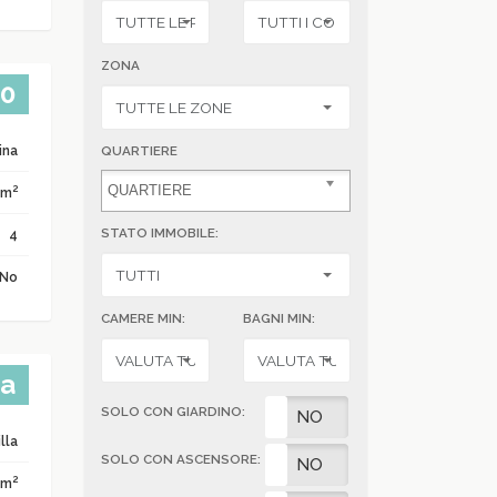
ZONA
00
ina
QUARTIERE
2
 m
STATO IMMOBILE:
4
No
CAMERE MIN:
BAGNI MIN:
ta
SOLO CON GIARDINO:
SI
NO
lla
SOLO CON ASCENSORE:
SI
NO
2
 m