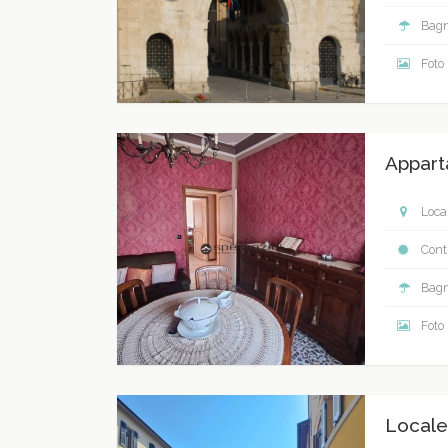
Bagn
Foto
Appart
Local
Contr
Bagn
Foto
Locale