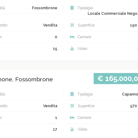
ità
Fossombrone
Tipologia
Locale Commerciale Nego
atto
Vendita
Superficie
190
i
0
Camere
15
Video
€ 165.000,
none, Fossombrone
ità
Tipologia
Capann
atto
Vendita
Superficie
570
i
1
Camere
17
Video