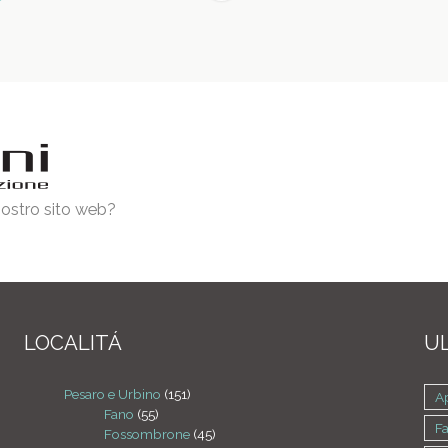
 nostro sito web?
LOCALITÁ
UL
Pesaro e Urbino
(151)
A
Fano
(55)
F
Fossombrone
(45)