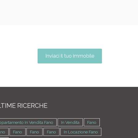
Inviaci il tuo immobile
TIME RICERCHE
ppartamento In Vendita Fano
In Vendita
Fano
ano
Fano
Fano
Fano
In Locazione Fano