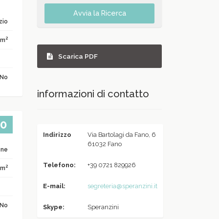
Avvia la Ricerca
zio
2
 m
Scarica PDF
No
informazioni di contatto
00
Indirizzo
Via Bartolagi da Fano, 6
61032 Fano
one
Telefono:
+39 0721 829926
2
 m
E-mail:
segreteria@speranzini.it
No
Skype:
Speranzini