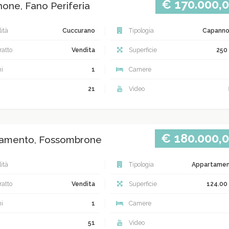
€ 170.000,
one, Fano Periferia
ità
Cuccurano
Tipologia
Capann
atto
Vendita
Superficie
250
i
1
Camere
21
Video
€ 180.000,
amento, Fossombrone
ità
Tipologia
Appartame
atto
Vendita
Superficie
124.00
i
1
Camere
51
Video