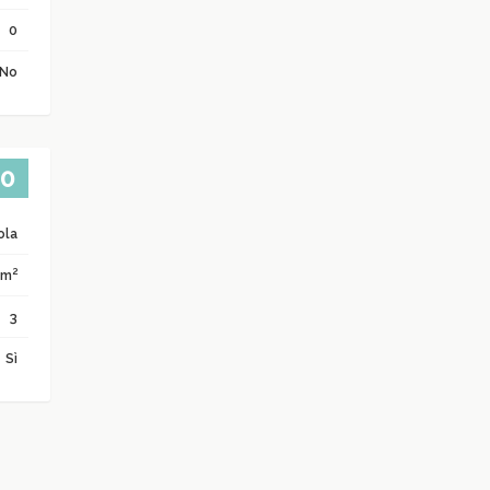
0
No
00
ola
2
 m
3
Sì