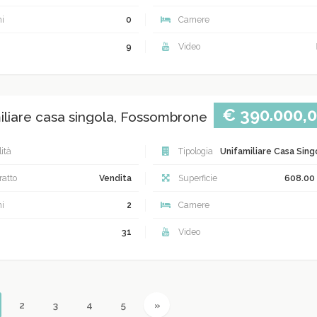
i
0
Camere
9
Video
€ 390.000,
iliare casa singola, Fossombrone
ità
Tipologia
Unifamiliare Casa Sing
atto
Vendita
Superficie
608.00
i
2
Camere
31
Video
urrent)
Next
2
3
4
5
»