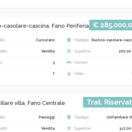
€ 285.000,
o-casolare-cascina, Fano Periferia
ità
Cuccurano
Tipologia
Rustico-casolare-casc
atto
Vendita
Superficie
200.00
i
3
Camere
7
Video
Trat. Riserva
liare villa, Fano Centrale
ità
Passeggi
Tipologia
Unifamiliare Vi
atto
Vendita
Superficie
312.00