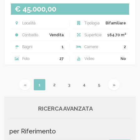
€ 45.000,00
Località
Tipologia
Bifamiliare
2
Contratto
Vendita
Superficie
164.70 m
Bagni
1
Camere
2
Foto
27
Video
No
Previous
(current)
Next
«
1
2
3
4
5
»
RICERCA AVANZATA
per Riferimento