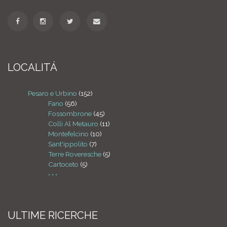
LOCALITÁ
Pesaro e Urbino
(152)
Fano
(56)
Fossombrone
(45)
Colli Al Metauro
(11)
Montefelcino
(10)
Sant'ippolito
(7)
Terre Roveresche
(5)
Cartoceto
(5)
• • •
ULTIME RICERCHE