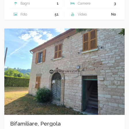
Bagni
1
Camere
3
Foto
51
Video
No
Bifamiliare, Pergola