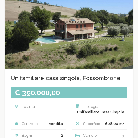
Unifamiliare casa singola, Fossombrone
€ 390.000,00
Località
Tipologia
Unifamiliare Casa Singola
2
Contratto
Vendita
Superficie
608.00 m
Bagni
2
Camere
3