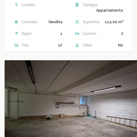
Località
Tipologia
Appartamento
2
Contratto
Vendita
Superficie
114.00 m
Bagni
1
Camere
2
Foto
17
Video
No