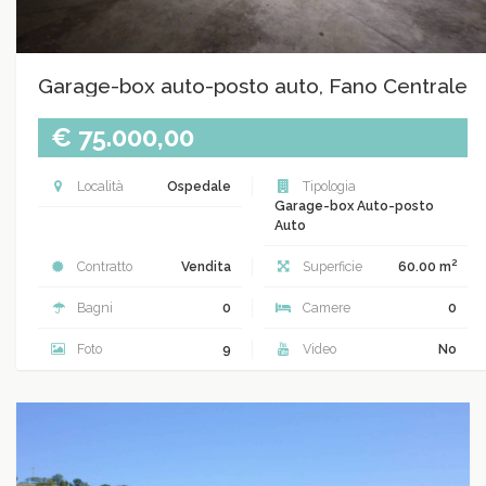
Garage-box auto-posto auto, Fano Centrale
€ 75.000,00
Località
Ospedale
Tipologia
Garage-box Auto-posto
Auto
2
Contratto
Vendita
Superficie
60.00 m
Bagni
0
Camere
0
Foto
9
Video
No