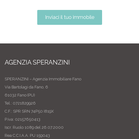
Inviaci il tuo immobile
AGENZIA SPERANZINI
SPERANZINI – Agenzia Immobiliare Fano
Via Bartolagi da Fano, 6
61032 Fano (PU)
Tel.: 0721829926
C.F.: SPR SRN 74P50 I819X
P.iva: 02157650413
Iscr. Ruolo 1089 del 26.07.2000
Rea C.C.I.A.A. PU 159043