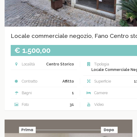
Locale commerciale negozio, Fano Centro st
€ 1.500,00
Località
Centro Storico
Tipologia
Locale Commerciale Ne
Contratto
Affitto
Superficie
1
Bagni
1
Camere
Foto
31
Video