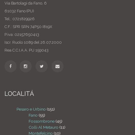
Via Bartolagi da Fano, 6
61032 Fano (PU)
Tel.: 0721829926
C.F.: SPR SRN 74P50 I819X
P.iva: 02157650413
Iscr. Ruolo 1089 del 26.07.2000
Rea C.C.I.A.A. PU 159043
LOCALITÁ
Pesaro e Urbino
(151)
Fano
(55)
Fossombrone
(45)
Colli Al Metauro
(11)
Montefelcino
(10)