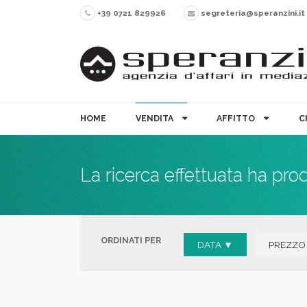
+39 0721 829926
segreteria@speranzini.it
HOME
VENDITA
AFFITTO
C
La ricerca effettuata ha pro
ORDINATI PER
DATA ▼
PREZZO