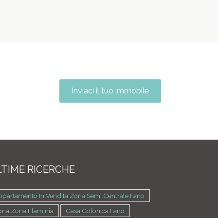
Inviaci il tuo immobile
TIME RICERCHE
ppartamento In Vendita Zona Semi Centrale Fano
ona Zona Flaminia
Casa Colonica Fano