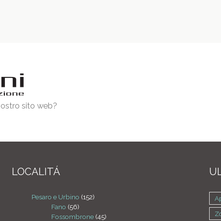
 nostro sito web?
LOCALITÁ
UL
Pesaro e Urbino
(152)
A
Fano
(56)
Z
Fossombrone
(45)