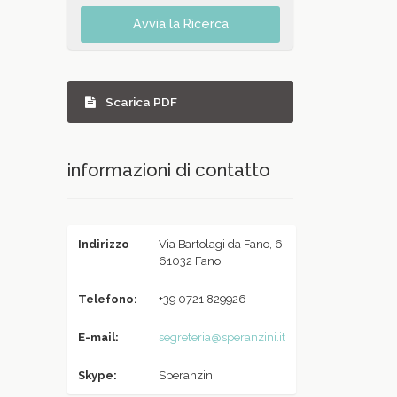
Avvia la Ricerca
Scarica PDF
informazioni di contatto
Indirizzo
Via Bartolagi da Fano, 6
61032 Fano
Telefono:
+39 0721 829926
E-mail:
segreteria@speranzini.it
Skype:
Speranzini