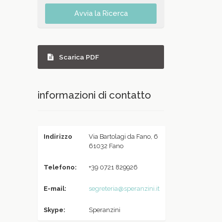
Avvia la Ricerca
Scarica PDF
informazioni di contatto
Indirizzo
Via Bartolagi da Fano, 6
61032 Fano
Telefono:
+39 0721 829926
E-mail:
segreteria@speranzini.it
Skype:
Speranzini