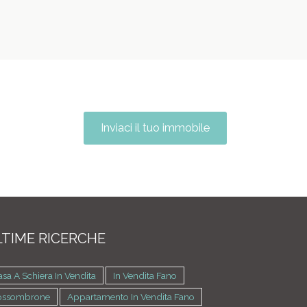
Inviaci il tuo immobile
TIME RICERCHE
sa A Schiera In Vendita
In Vendita Fano
ossombrone
Appartamento In Vendita Fano