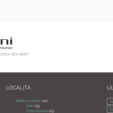
 nostro sito web?
LOCALITÁ
UL
Pesaro e Urbino
(151)
Ca
Fano
(55)
F
Fossombrone
(45)