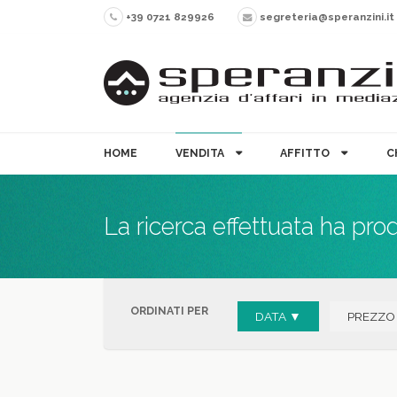
+39 0721 829926
segreteria@speranzini.it
HOME
VENDITA
AFFITTO
C
La ricerca effettuata ha pro
ORDINATI PER
DATA ▼
PREZZO