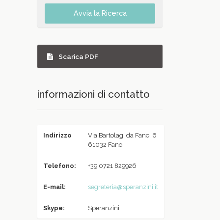
Avvia la Ricerca
Scarica PDF
informazioni di contatto
Indirizzo
Via Bartolagi da Fano, 6
61032 Fano
Telefono:
+39 0721 829926
E-mail:
segreteria@speranzini.it
Skype:
Speranzini