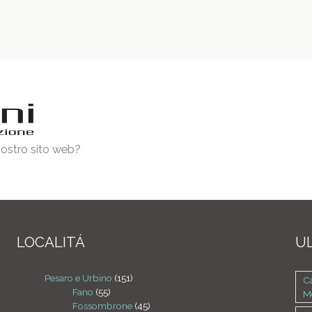
 nostro sito web?
LOCALITÁ
UL
Pesaro e Urbino
(151)
Ca
Fano
(55)
M
Fossombrone
(45)