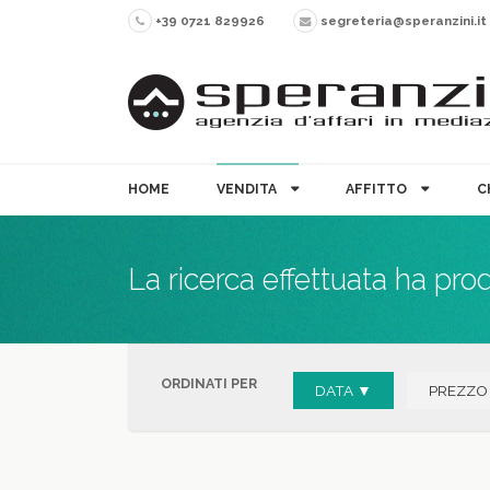
+39 0721 829926
segreteria@speranzini.it
HOME
VENDITA
AFFITTO
C
La ricerca effettuata ha pro
ORDINATI PER
DATA ▼
PREZZO