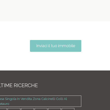
Inviaci il tuo immobile
TIME RICERCHE
sa Singola In Vendita Zona Calcinelli Colli Al
etauro