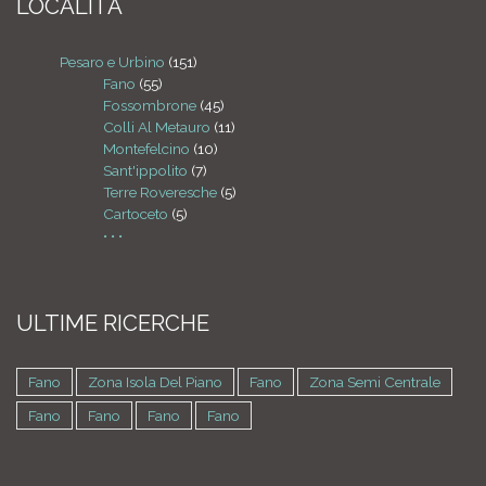
LOCALITÁ
Pesaro e Urbino
(151)
Fano
(55)
Fossombrone
(45)
Colli Al Metauro
(11)
Montefelcino
(10)
Sant'ippolito
(7)
Terre Roveresche
(5)
Cartoceto
(5)
• • •
ULTIME RICERCHE
Fano
Zona Isola Del Piano
Fano
Zona Semi Centrale
Fano
Fano
Fano
Fano