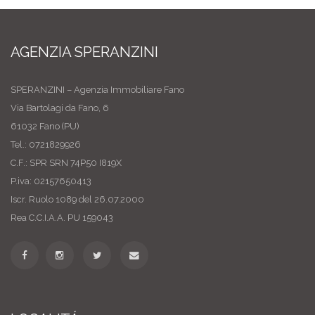
AGENZIA SPERANZINI
SPERANZINI – Agenzia Immobiliare Fano
Via Bartolagi da Fano, 6
61032 Fano (PU)
Tel.: 0721829926
C.F.: SPR SRN 74P50 I819X
P.iva: 02157650413
Iscr. Ruolo 1089 del 26.07.2000
Rea C.C.I.A.A. PU 159043