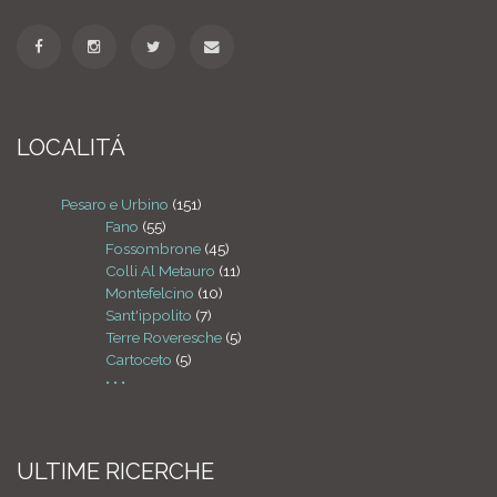
LOCALITÁ
Pesaro e Urbino
(151)
Fano
(55)
Fossombrone
(45)
Colli Al Metauro
(11)
Montefelcino
(10)
Sant'ippolito
(7)
Terre Roveresche
(5)
Cartoceto
(5)
• • •
ULTIME RICERCHE