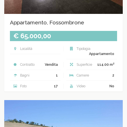
Appartamento, Fossombrone
€ 65.000,00
Località
Tipologia
Appartamento
2
Contratto
Vendita
Superficie
114.00 m
Bagni
1
Camere
2
Foto
17
Video
No