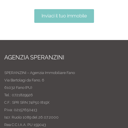
Inviaci il tuo immobile
AGENZIA SPERANZINI
SPERANZINI – Agenzia Immobiliare Fano
Via Bartolagi da Fano, 6
61032 Fano (PU)
Tel.: 0721829926
C.F.: SPR SRN 74P50 I819X
P.iva: 02157650413
Iscr. Ruolo 1089 del 26.07.2000
Rea C.C.I.A.A. PU 159043