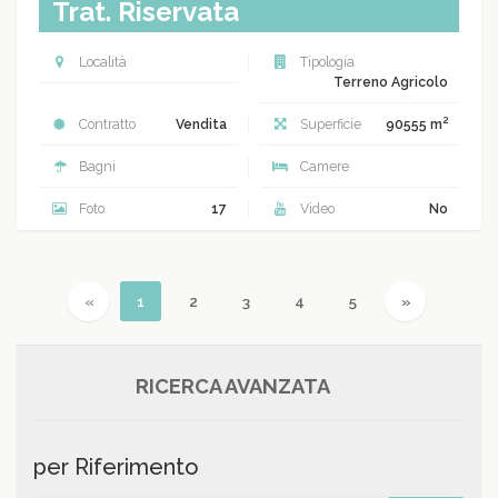
Trat. Riservata
Località
Tipologia
Terreno Agricolo
2
Contratto
Vendita
Superficie
90555 m
Bagni
Camere
Foto
17
Video
No
Previous
(current)
Next
«
1
2
3
4
5
»
RICERCA AVANZATA
per Riferimento