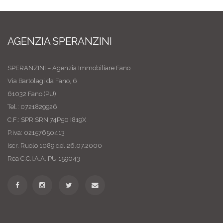
AGENZIA SPERANZINI
SPERANZINI – Agenzia Immobiliare Fano
Via Bartolagi da Fano, 6
61032 Fano (PU)
Tel.: 0721829926
C.F.: SPR SRN 74P50 I819X
P.iva: 02157650413
Iscr. Ruolo 1089 del 26.07.2000
Rea C.C.I.A.A. PU 159043