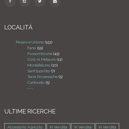
LOCALITÁ
Pesaro e Urbino
(151)
Fano
(55)
Fossombrone
(45)
Colli Al Metauro
(11)
Montefelcino
(10)
Sant'ippolito
(7)
Terre Roveresche
(5)
Cartoceto
(5)
• • •
ULTIME RICERCHE
Accessorio Agricolo
In Vendita
In Vendita
In Vendita