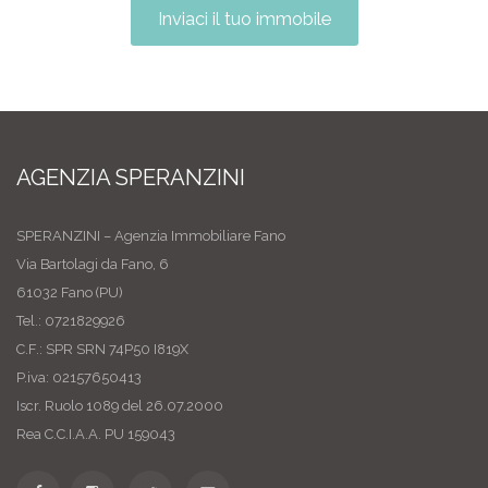
Inviaci il tuo immobile
AGENZIA SPERANZINI
SPERANZINI – Agenzia Immobiliare Fano
Via Bartolagi da Fano, 6
61032 Fano (PU)
Tel.: 0721829926
C.F.: SPR SRN 74P50 I819X
P.iva: 02157650413
Iscr. Ruolo 1089 del 26.07.2000
Rea C.C.I.A.A. PU 159043