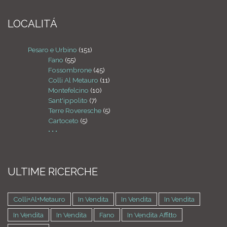
LOCALITÁ
Pesaro e Urbino
(151)
Fano
(55)
Fossombrone
(45)
Colli Al Metauro
(11)
Montefelcino
(10)
Sant'ippolito
(7)
Terre Roveresche
(5)
Cartoceto
(5)
• • •
ULTIME RICERCHE
Colli+al+metauro
In Vendita
In Vendita
In Vendita
In Vendita
In Vendita
Fano
In Vendita Affitto