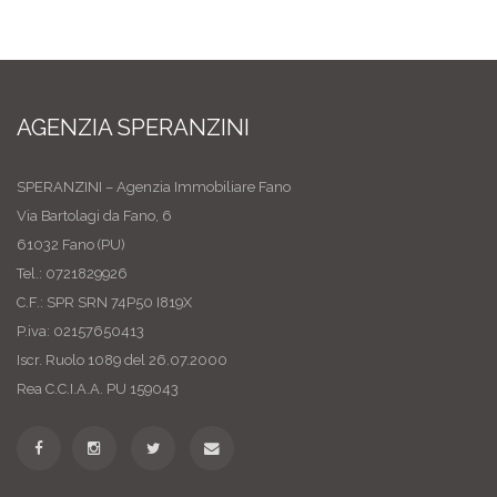
AGENZIA SPERANZINI
SPERANZINI – Agenzia Immobiliare Fano
Via Bartolagi da Fano, 6
61032 Fano (PU)
Tel.: 0721829926
C.F.: SPR SRN 74P50 I819X
P.iva: 02157650413
Iscr. Ruolo 1089 del 26.07.2000
Rea C.C.I.A.A. PU 159043