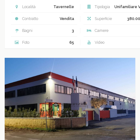
Località
Tavernelle
Tipologia
Unifamiliare V
Contratto
Vendita
Superficie
380.0
Bagni
3
Camere
Foto
65
Video