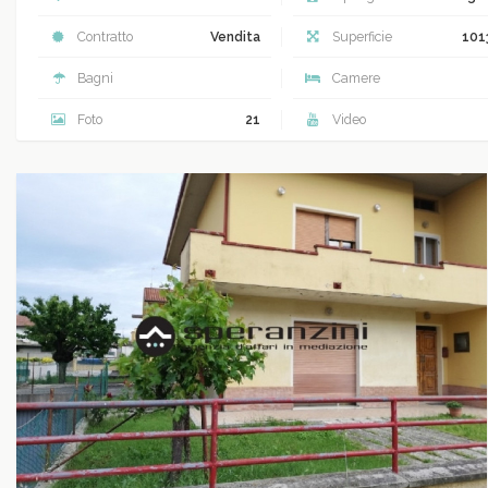
Contratto
Vendita
Superficie
101
Bagni
Camere
Foto
21
Video