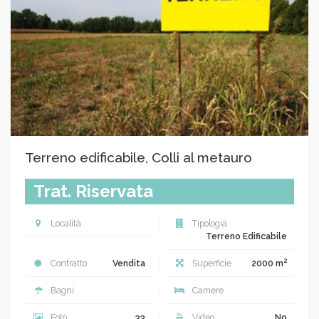
Terreno edificabile, Colli al metauro
Trat. Riservata
Località
Tipologia
Terreno Edificabile
2
Contratto
Vendita
Superficie
2000 m
Bagni
Camere
Foto
33
Video
No