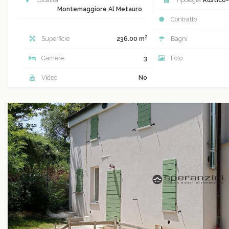
Montemaggiore Al Metauro
Contratto
2
Superficie
236.00 m
Bagni
Camere
3
Foto
Video
No