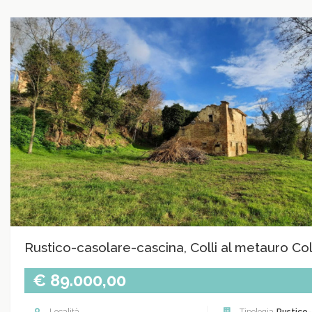
Rustico-casolare-cascina, Colli al metauro Col
€ 89.000,00
Località
Tipologia
Rustico-