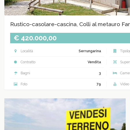
Rustico-casolare-cascina, Colli al metauro F
€ 420.000,00
Località
Serrungarina
Tipolo
Contratto
Vendita
Superf
Bagni
3
Came
Foto
79
Video