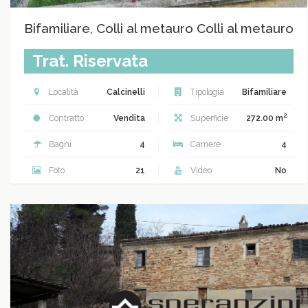
Bifamiliare, Colli al metauro Colli al metauro
Trat. Riservata
Località
Calcinelli
Tipologia
Bifamiliare
2
Contratto
Vendita
Superficie
272.00 m
Bagni
4
Camere
4
Foto
21
Video
No