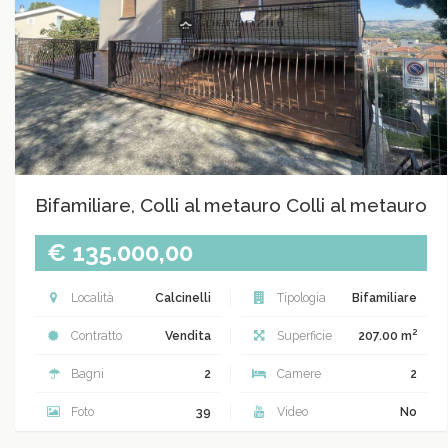
Bifamiliare, Colli al metauro Colli al metauro
€ 135.000,00
Località
Calcinelli
Tipologia
Bifamiliare
2
Contratto
Vendita
Superficie
207.00 m
Bagni
2
Camere
2
Foto
39
Video
No