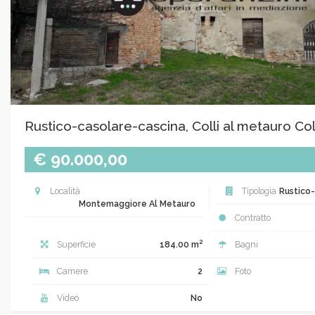
Rustico-casolare-cascina, Colli al metauro Col
€ 90.000,00
Località
Tipologia
Rustico-
Montemaggiore Al Metauro
Contratto
2
Superficie
184.00 m
Bagni
Camere
2
Foto
Video
No