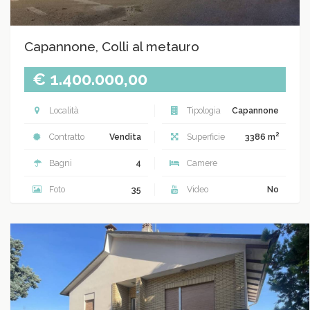
Capannone, Colli al metauro
€ 1.400.000,00
Località
Tipologia
Capannone
2
Contratto
Vendita
Superficie
3386 m
Bagni
4
Camere
Foto
35
Video
No