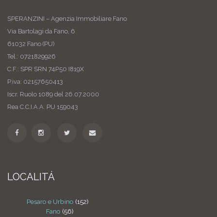
SPERANZINI – Agenzia Immobiliare Fano
Via Bartolagi da Fano, 6
61032 Fano (PU)
Tel.: 0721829926
C.F.: SPR SRN 74P50 I819X
P.iva: 02157650413
Iscr. Ruolo 1089 del 26.07.2000
Rea C.C.I.A.A. PU 159043
LOCALITÁ
Pesaro e Urbino
(152)
Fano
(56)