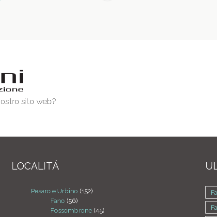
 nostro sito web?
LOCALITÁ
UL
Pesaro e Urbino
(152)
F
Fano
(56)
F
Fossombrone
(45)