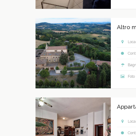
Altro m
Local
Contr
Bagn
Foto
Appart
Local
Contr