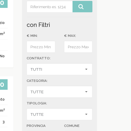
00
zio
con Filtri
2
 m
€ MIN:
€ MAX:
No
CONTRATTO:
CATEGORIA:
00
nto
TIPOLOGIA:
2
 m
3
PROVINCIA
COMUNE