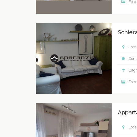
Foto
Schier
Local
Contr
Bagn
Foto
Appart
Local