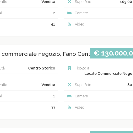
atto
Vendita
Superficie
103.00
i
2
Camere
41
Video
€ 130.000,
 commerciale negozio, Fano Centro storico
ità
Centro Storico
Tipologia
Locale Commerciale Nego
atto
Vendita
Superficie
80
i
1
Camere
33
Video