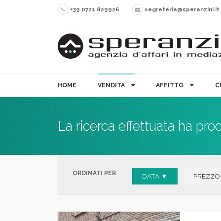
+39 0721 829926
segreteria@speranzini.it
HOME
VENDITA
AFFITTO
C
La ricerca effettuata ha pro
ORDINATI PER
DATA ▼
PREZZO