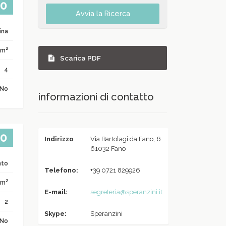
00
Avvia la Ricerca
ina
2
 m
Scarica PDF
4
No
informazioni di contatto
00
Indirizzo
Via Bartolagi da Fano, 6
61032 Fano
nto
Telefono:
+39 0721 829926
2
 m
E-mail:
segreteria@speranzini.it
2
Skype:
Speranzini
No