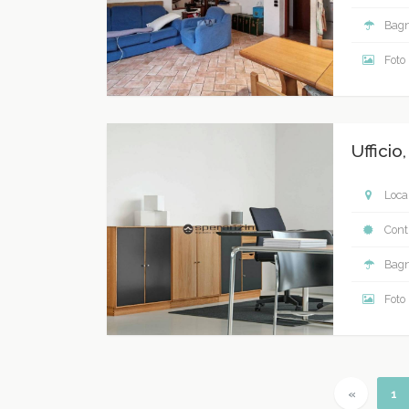
Bagn
Foto
Ufficio
Local
Contr
Bagn
Foto
Previous
(c
«
1