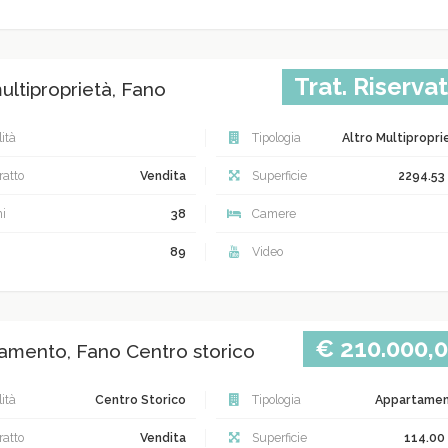
Trat. Riserva
ultiproprietà, Fano
ità
Tipologia
Altro Multipropri
atto
Vendita
Superficie
2294.53
i
38
Camere
89
Video
€ 210.000,
amento, Fano Centro storico
ità
Centro Storico
Tipologia
Appartame
atto
Vendita
Superficie
114.00