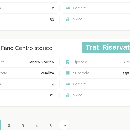
i
2
Camere
33
Video
Trat. Riserva
, Fano Centro storico
ità
Centro Storico
Tipologia
Uff
atto
Vendita
Superficie
550
i
4
Camere
21
Video
urrent)
Next
2
3
4
5
»