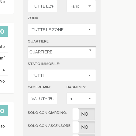
No
ZONA
00
QUARTIERE
ale
2
 m
STATO IMMOBILE:
4
No
CAMERE MIN:
BAGNI MIN:
00
SOLO CON GIARDINO:
SI
NO
SOLO CON ASCENSORE:
nto
SI
NO