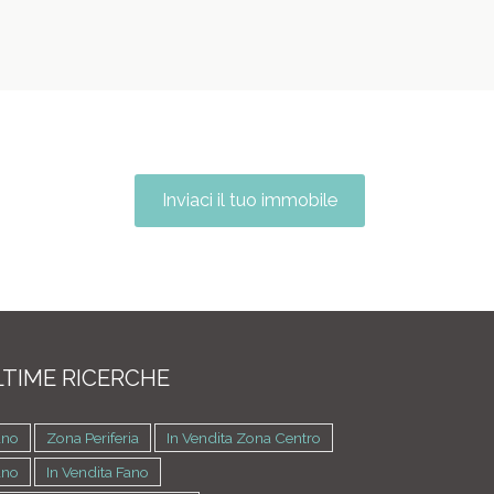
Inviaci il tuo immobile
TIME RICERCHE
ano
Zona Periferia
In Vendita Zona Centro
ano
In Vendita Fano