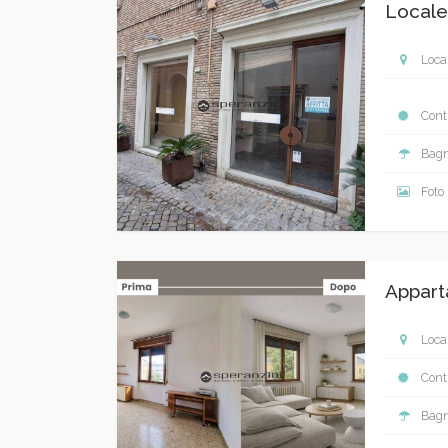
Locale
Local
Contr
Bagn
Foto
Appart
Local
Contr
Bagn