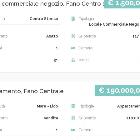
€ 1.500,
 commerciale negozio, Fano Centro storico
ità
Centro Storico
Tipologia
Locale Commerciale Nego
atto
Affitto
Superficie
117
i
1
Camere
31
Video
€ 190.000,
amento, Fano Centrale
ità
Mare - Lido
Tipologia
Appartame
atto
Vendita
Superficie
110.00
i
1
Camere