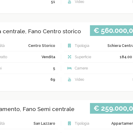
51
Video
€ 560.000,
a centrale, Fano Centro storico
ità
Centro Storico
Tipologia
Schiera Centr
atto
Vendita
Superficie
184.00
i
5
Camere
69
Video
€ 259.000,
amento, Fano Semi centrale
ità
San Lazzaro
Tipologia
Appartame