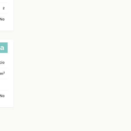
2
No
ta
icio
2
 m
No