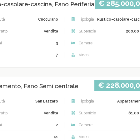
€ 285.000,
o-casolare-cascina, Fano Periferia
ità
Cuccurano
Tipologia
Rustico-casolare-casc
atto
Vendita
Superficie
200.00
i
3
Camere
7
Video
€ 228.000,
amento, Fano Semi centrale
ità
San Lazzaro
Tipologia
Appartame
atto
Vendita
Superficie
81.00
i
2
Camere
41
Video