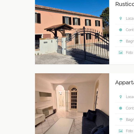
Rustic
Local
Contr
Bagn
Foto
Appart
Local
Contr
Bagn
Foto