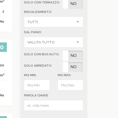
2
 m
SOLO CON TERRAZZO:
SI
NO
2
RISCALDAMENTO:
No
DAL PIANO:
00
SOLO CON BOX AUTO:
SI
NO
zio
SOLO ARREDATO:
SI
NO
2
 m
MQ MIN:
MQ MAX:
No
PAROLA CHIAVE