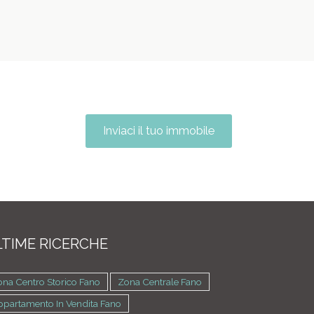
Inviaci il tuo immobile
TIME RICERCHE
na Centro Storico Fano
Zona Centrale Fano
ppartamento In Vendita Fano