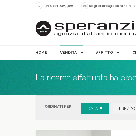
+39 0721 829926
segreteria@speranzini.it
HOME
VENDITA
AFFITTO
C
La ricerca effettuata ha pro
ORDINATI PER
DATA ▼
PREZZO