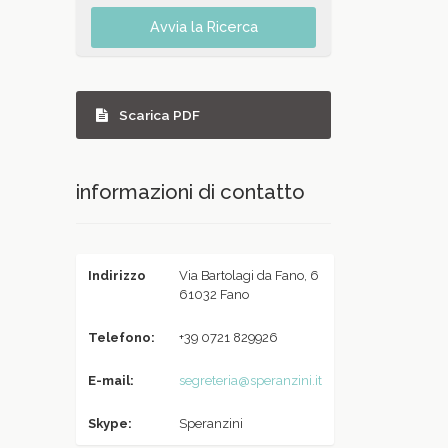
Avvia la Ricerca
Scarica PDF
informazioni di contatto
Indirizzo
Via Bartolagi da Fano, 6
61032 Fano
Telefono:
+39 0721 829926
E-mail:
segreteria@speranzini.it
Skype:
Speranzini