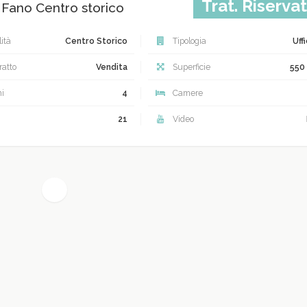
Trat. Riserva
, Fano Centro storico
ità
Centro Storico
Tipologia
Uff
atto
Vendita
Superficie
550
i
4
Camere
21
Video
(current)
1