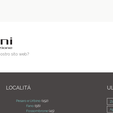
 nostro sito web?
LOCALITÁ
UL
Pesaro e Urbino
(152)
Zo
Fano
(56)
A
Fossombrone
(45)