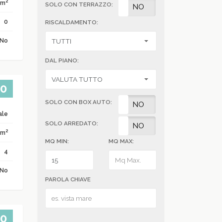
2
 m
SOLO CON TERRAZZO:
SI
NO
0
RISCALDAMENTO:
No
DAL PIANO:
00
SOLO CON BOX AUTO:
SI
NO
ale
SOLO ARREDATO:
SI
NO
2
 m
MQ MIN:
MQ MAX:
4
No
PAROLA CHIAVE
00