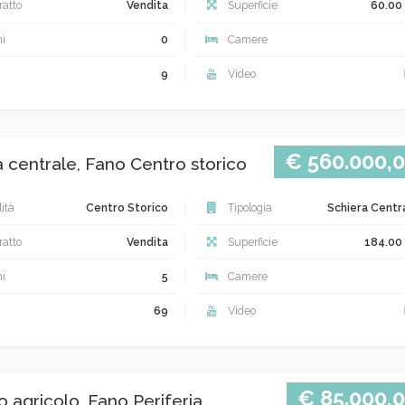
atto
Vendita
Superficie
60.00
i
0
Camere
9
Video
€ 560.000,
a centrale, Fano Centro storico
ità
Centro Storico
Tipologia
Schiera Centr
atto
Vendita
Superficie
184.00
i
5
Camere
69
Video
€ 85.000,
 agricolo, Fano Periferia