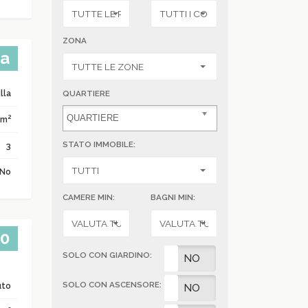
ZONA
ta
lla
QUARTIERE
2
 m
STATO IMMOBILE:
3
No
CAMERE MIN:
BAGNI MIN:
00
SOLO CON GIARDINO:
SI
NO
SOLO CON ASCENSORE:
uto
SI
NO