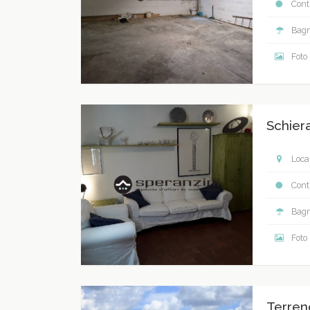
Contr
Bagn
Foto
Schier
Local
Contr
Bagn
Foto
Terreno