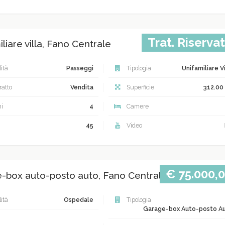
Trat. Riserva
liare villa, Fano Centrale
ità
Passeggi
Tipologia
Unifamiliare Vi
atto
Vendita
Superficie
312.00
i
4
Camere
45
Video
€ 75.000,
-box auto-posto auto, Fano Centrale
ità
Ospedale
Tipologia
Garage-box Auto-posto A