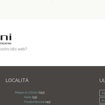
 nostro sito web?
LOCALITÁ
UL
Pesaro e Urbino
(151)
F
Fano
(55)
In
Fossombrone
(45)