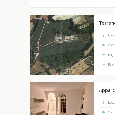
Terreno
Local
Contr
Bagn
Foto
Appart
Local
Contr