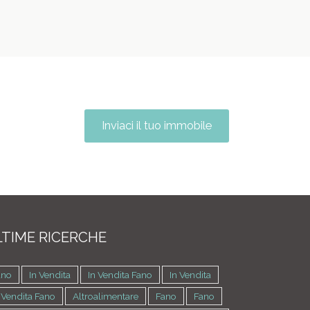
Inviaci il tuo immobile
TIME RICERCHE
ano
In Vendita
In Vendita Fano
In Vendita
 Vendita Fano
Altroalimentare
Fano
Fano