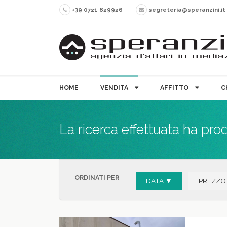
+39 0721 829926
segreteria@speranzini.it
HOME
VENDITA
AFFITTO
C
La ricerca effettuata ha pro
ORDINATI PER
DATA ▼
PREZZO