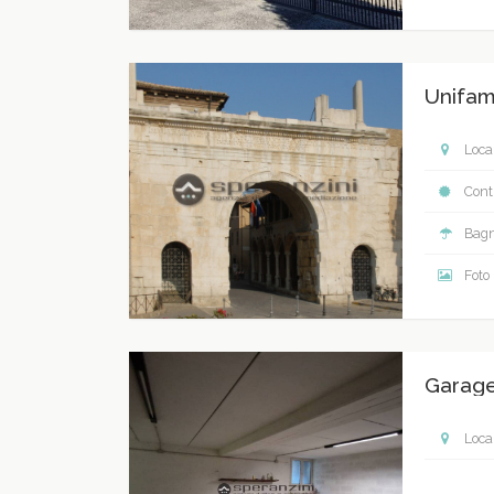
Unifami
Local
Contr
Bagn
Foto
Garage
Local