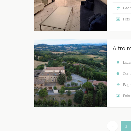
Bagn
Foto
Altro m
Local
Contr
Bagn
Foto
Previous
(c
«
1