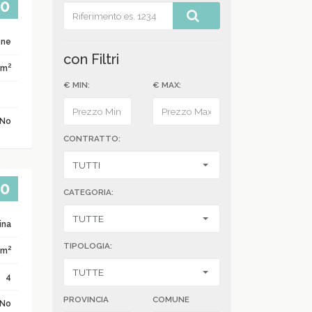
00
one
con Filtri
2
 m
€ MIN:
€ MAX:
No
CONTRATTO:
00
CATEGORIA:
ina
TIPOLOGIA:
2
 m
4
PROVINCIA
COMUNE
No