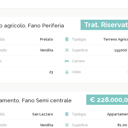
Trat. Riserva
 agricolo, Fano Periferia
ità
Prelato
Tipologia
Terreno Agric
atto
Vendita
Superficie
155000
i
Camere
23
Video
€ 228.000,
amento, Fano Semi centrale
ità
San Lazzaro
Tipologia
Appartame
atto
Vendita
Superficie
81.00