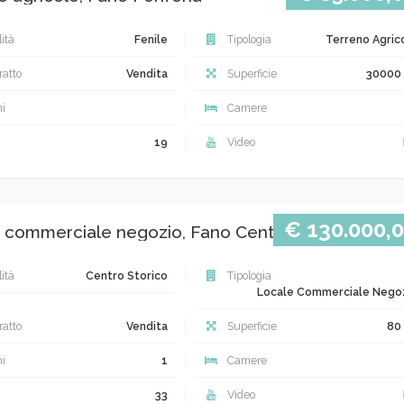
ità
Fenile
Tipologia
Terreno Agric
atto
Vendita
Superficie
30000
i
Camere
19
Video
€ 130.000,
 commerciale negozio, Fano Centro storico
ità
Centro Storico
Tipologia
Locale Commerciale Nego
atto
Vendita
Superficie
80
i
1
Camere
33
Video