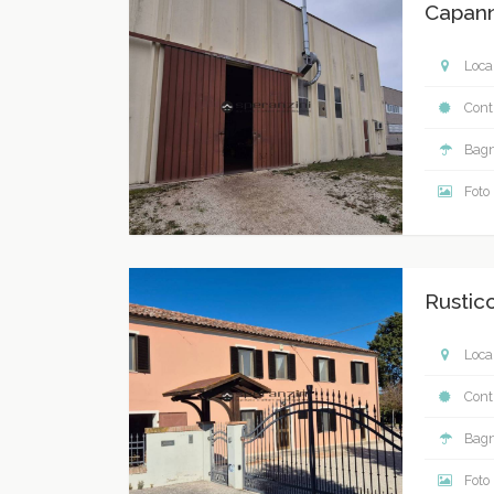
Capann
Local
Contr
Bagn
Foto
Rustic
Local
Contr
Bagn
Foto