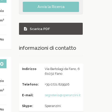
Avvia la Ricerca
olo
2
 m
Scarica PDF
No
informazioni di contatto
00
Indirizzo
Via Bartolagi da Fano, 6
61032 Fano
zio
Telefono:
+39 0721 829926
2
 m
E-mail:
segreteria@speranzini.it
Skype:
Speranzini
No