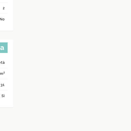
2
No
ta
età
2
 m
31
Sì