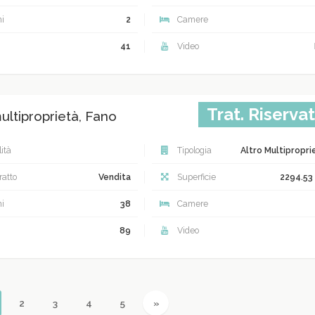
i
2
Camere
41
Video
Trat. Riserva
ultiproprietà, Fano
ità
Tipologia
Altro Multipropri
atto
Vendita
Superficie
2294.53
i
38
Camere
89
Video
urrent)
Next
2
3
4
5
»