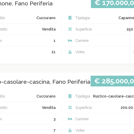
€ 170.000,
one, Fano Periferia
ità
Cuccurano
Tipologia
Capann
atto
Vendita
Superficie
250
i
1
Camere
21
Video
€ 285.000,
o-casolare-cascina, Fano Periferia
ità
Cuccurano
Tipologia
Rustico-casolare-casc
atto
Vendita
Superficie
200.00
i
3
Camere
7
Video