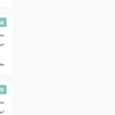
ta
olo
2
 m
No
00
nto
2
 m