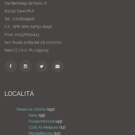
Via Bartolagi da Fano, 6
61032 Fano (PU)
Tel.: 0721829926
C.F.: SPR SRN 74P50 I819X
P.iva: 02157650413
Iscr. Ruolo 1089 del 26.07.2000
Rea C.C.I.A.A. PU 159043
LOCALITÁ
Pesaro e Urbino
(151)
Fano
(55)
Fossombrone
(45)
Colli Al Metauro
(11)
Montefelcino
(10)