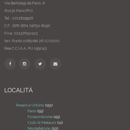
Via Bartolagi da Fano, 6
61032 Fano (PU)
Tel.: 0721829926
C.F.: SPR SRN 74P50 I819X
P.iva: 02157650413
Iscr. Ruolo 1089 del 26.07.2000
Rea C.C.I.A.A. PU 159043
LOCALITÁ
Pesaro e Urbino
(151)
Fano
(55)
Fossombrone
(45)
Colli Al Metauro
(11)
Montefelcino
(10)