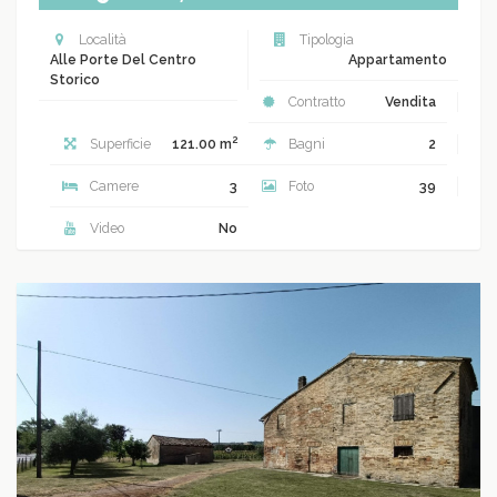
Località
Tipologia
Alle Porte Del Centro
Appartamento
Storico
Contratto
Vendita
2
Superficie
121.00 m
Bagni
2
Camere
3
Foto
39
Video
No