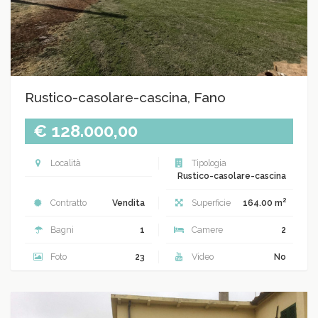
Rustico-casolare-cascina, Fano
€ 128.000,00
Località
Tipologia
Rustico-casolare-cascina
2
Contratto
Vendita
Superficie
164.00 m
Bagni
1
Camere
2
Foto
23
Video
No