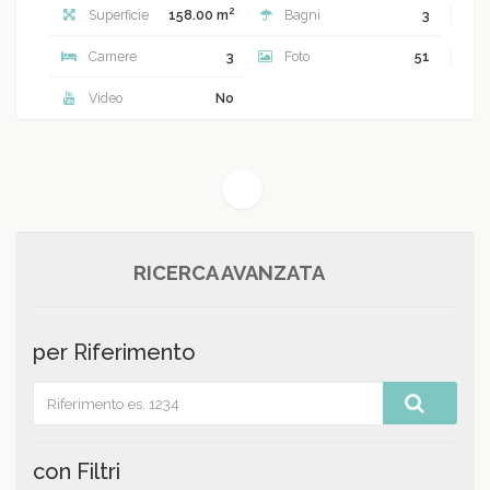
2
Superficie
158.00 m
Bagni
3
Camere
3
Foto
51
Video
No
(current)
1
RICERCA AVANZATA
per Riferimento
con Filtri