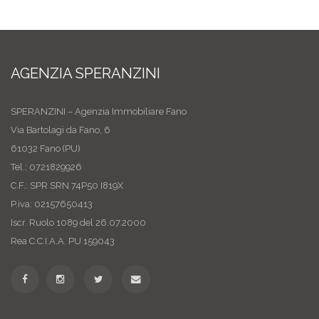
AGENZIA SPERANZINI
SPERANZINI – Agenzia Immobiliare Fano
Via Bartolagi da Fano, 6
61032 Fano (PU)
Tel.: 0721829926
C.F.: SPR SRN 74P50 I819X
P.iva: 02157650413
Iscr. Ruolo 1089 del 26.07.2000
Rea C.C.I.A.A. PU 159043