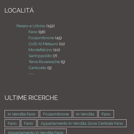
LOCALITÁ
Pesaro e Urbino
(152)
Fano
(56)
Fossombrone
(45)
Colli Al Metauro
(11)
Montefelcino
(10)
Sant'ippolito
(7)
Terre Roveresche
(5)
Cartoceto
(5)
• • •
ULTIME RICERCHE
In Vendita Fano
Fossombrone
In Vendita
Fano
Fano
Fano
Appartamento In Vendita Zona Centrale Fano
Appartamento In Vendita Fano