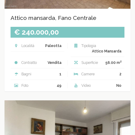
Attico mansarda, Fano Centrale
€ 240.000,00
Località
Paleotta
Tipologia
Attico Mansarda
2
Contratto
Vendita
Superficie
56.00 m
Bagni
1
Camere
2
Foto
49
Video
No