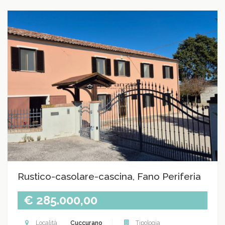
Rustico-casolare-cascina, Fano Periferia
€ 285.000,00
Località
Cuccurano
Tipologia