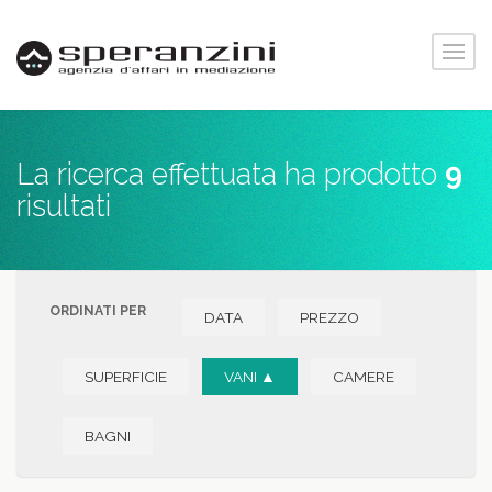
La ricerca effettuata ha prodotto
9
risultati
ORDINATI PER
DATA
PREZZO
SUPERFICIE
VANI ▲
CAMERE
BAGNI