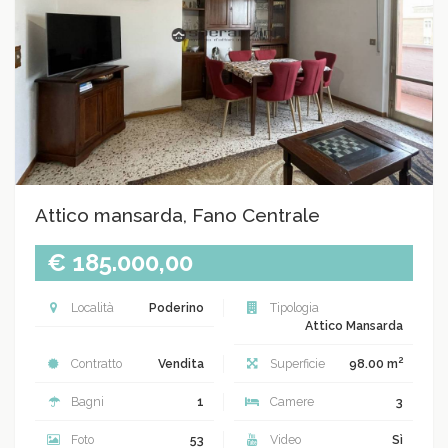
Attico mansarda, Fano Centrale
€ 185.000,00
Località
Poderino
Tipologia
Attico Mansarda
2
Contratto
Vendita
Superficie
98.00 m
Bagni
1
Camere
3
Foto
53
Video
Sì