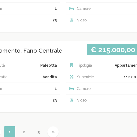
i
1
Camere
25
Video
€ 215.000,00
amento, Fano Centrale
ità
Paleotta
Tipologia
Appartame
atto
Vendita
Superficie
112.00
i
1
Camere
23
Video
revious
(current)
Next
1
2
3
»