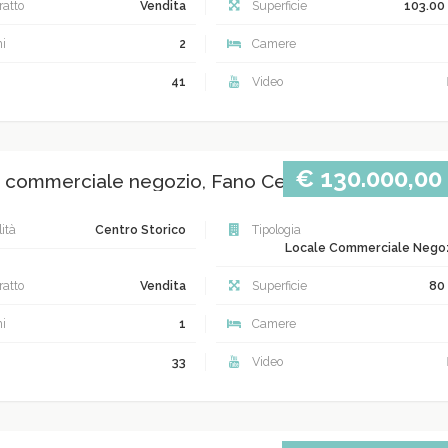
atto
Vendita
Superficie
103.00
i
2
Camere
41
Video
€ 130.000,00
 commerciale negozio, Fano Centro storico
ità
Centro Storico
Tipologia
Locale Commerciale Nego
atto
Vendita
Superficie
80
i
1
Camere
33
Video