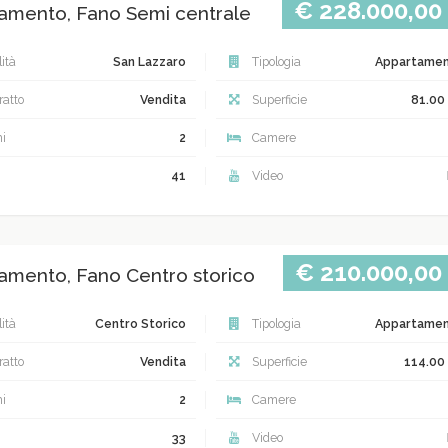
€ 228.000,00
amento, Fano Semi centrale
ità
San Lazzaro
Tipologia
Appartame
atto
Vendita
Superficie
81.00
i
2
Camere
41
Video
€ 210.000,00
amento, Fano Centro storico
ità
Centro Storico
Tipologia
Appartame
atto
Vendita
Superficie
114.00
i
2
Camere
33
Video