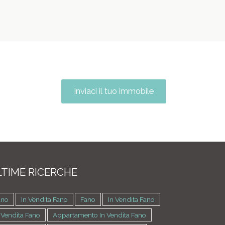
Inviaci il tuo immobile
TIME RICERCHE
ano
In Vendita Fano
Fano
In Vendita Fano
 Vendita Fano
Appartamento In Vendita Fano