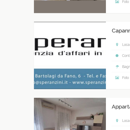
Foto
Capann
Local
Contr
Bagn
Foto
Appart
Local