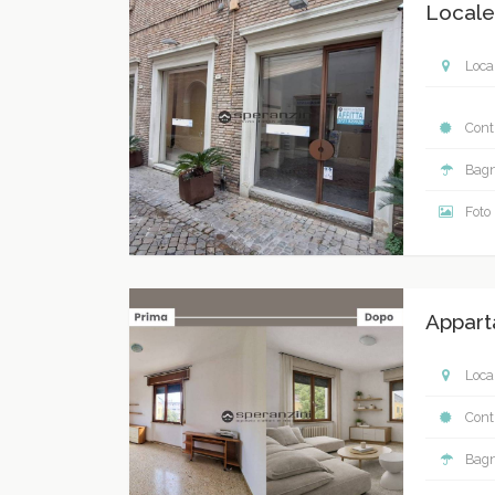
Locale
Local
Contr
Bagn
Foto
Appart
Local
Contr
Bagn