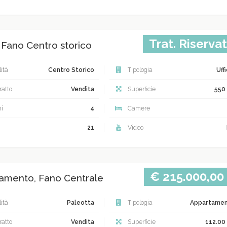
Trat. Riserva
, Fano Centro storico
ità
Centro Storico
Tipologia
Uff
atto
Vendita
Superficie
550
i
4
Camere
21
Video
€ 215.000,00
amento, Fano Centrale
ità
Paleotta
Tipologia
Appartame
atto
Vendita
Superficie
112.00