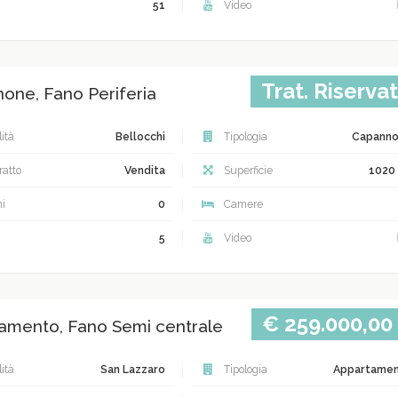
51
Video
Trat. Riserva
one, Fano Periferia
ità
Bellocchi
Tipologia
Capann
atto
Vendita
Superficie
1020
i
0
Camere
5
Video
€ 259.000,00
amento, Fano Semi centrale
ità
San Lazzaro
Tipologia
Appartame