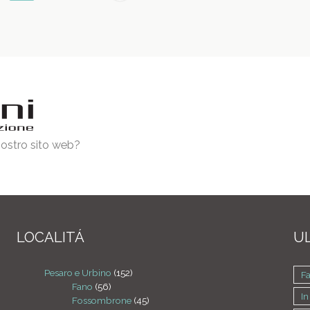
 nostro sito web?
LOCALITÁ
UL
Pesaro e Urbino
(152)
F
Fano
(56)
In
Fossombrone
(45)