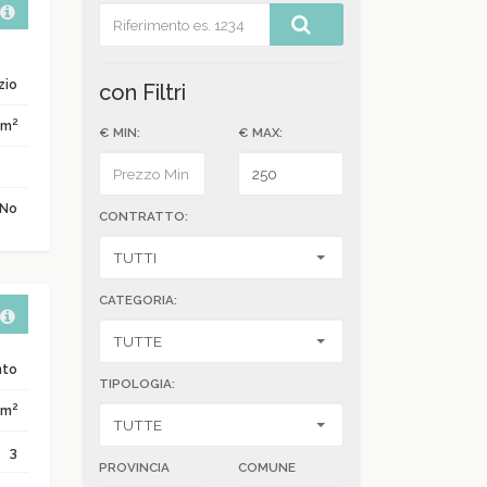
zio
con Filtri
2
 m
€ MIN:
€ MAX:
No
CONTRATTO:
CATEGORIA:
nto
TIPOLOGIA:
2
 m
3
PROVINCIA
COMUNE