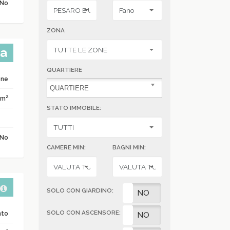
No
ZONA
ta
QUARTIERE
one
2
 m
STATO IMMOBILE:
No
CAMERE MIN:
BAGNI MIN:
SOLO CON GIARDINO:
SI
NO
SOLO CON ASCENSORE:
nto
SI
NO