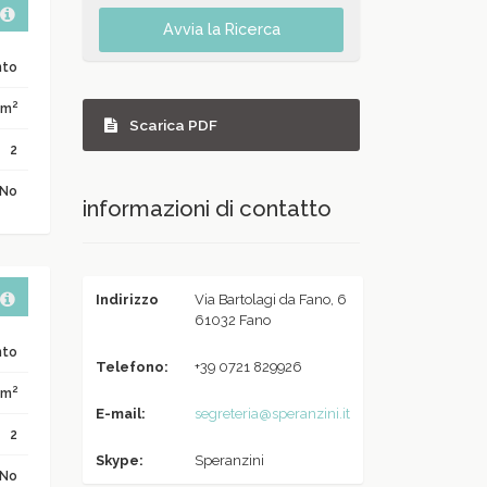
Avvia la Ricerca
nto
2
 m
Scarica PDF
2
No
informazioni di contatto
Indirizzo
Via Bartolagi da Fano, 6
61032 Fano
nto
Telefono:
+39 0721 829926
2
 m
E-mail:
segreteria@speranzini.it
2
Skype:
Speranzini
No