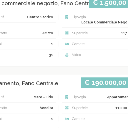
€ 1.500,00
 commerciale negozio, Fano Centro storico
ità
Centro Storico
Tipologia
Locale Commerciale Nego
atto
Affitto
Superficie
117
i
1
Camere
31
Video
€ 190.000,00
amento, Fano Centrale
ità
Mare - Lido
Tipologia
Appartame
atto
Vendita
Superficie
110.00
i
1
Camere