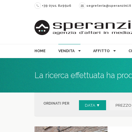
+39 0721 829926
segreteria@speranzini.it
HOME
VENDITA
AFFITTO
C
La ricerca effettuata ha pro
ORDINATI PER
DATA ▼
PREZZO