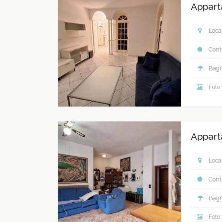
Appart
Local
Contr
Bagn
Foto
Appart
Local
Contr
Bagn
Foto