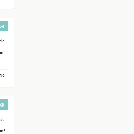
ta
icio
2
 m
No
nto
2
 m