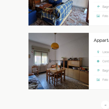
Bagn
Foto
Appart
Local
Contr
Bagn
Foto
P
«