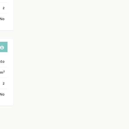
2
No
nto
2
 m
2
No