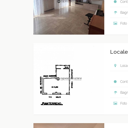
Contr
Bagn
Foto
Locale
Local
Contr
Bagn
Foto