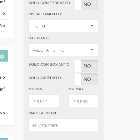
2
 m
SOLO CON TERRAZZO:
SI
NO
2
RISCALDAMENTO:
No
DAL PIANO:
SOLO CON BOX AUTO:
SI
NO
zio
SOLO ARREDATO:
SI
NO
2
 m
MQ MIN:
MQ MAX:
No
PAROLA CHIAVE