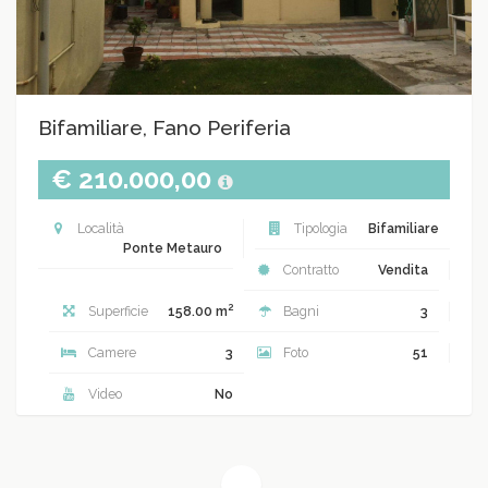
Bifamiliare, Fano Periferia
€ 210.000,00
Località
Tipologia
Bifamiliare
Ponte Metauro
Contratto
Vendita
2
Superficie
158.00 m
Bagni
3
Camere
3
Foto
51
Video
No
(current)
1