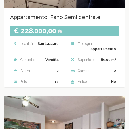
Appartamento, Fano Semi centrale
€ 228.000,00
Località
San Lazzaro
Tipologia
Appartamento
2
Contratto
Vendita
Superficie
81.00 m
Bagni
2
Camere
2
Foto
41
Video
No