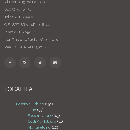
Via Bartolagi da Fano, 6
61032 Fano (PU)
Tel.: 0721829926
C.F.: SPR SRN 74P50 I819X
P.iva: 02157650413
Iscr. Ruolo 1089 del 26.07.2000
Rea C.C.I.A.A. PU 159043
LOCALITÁ
Pesaro e Urbino
(151)
Fano
(55)
Fossombrone
(45)
Colli Al Metauro
(11)
Montefelcino
(10)