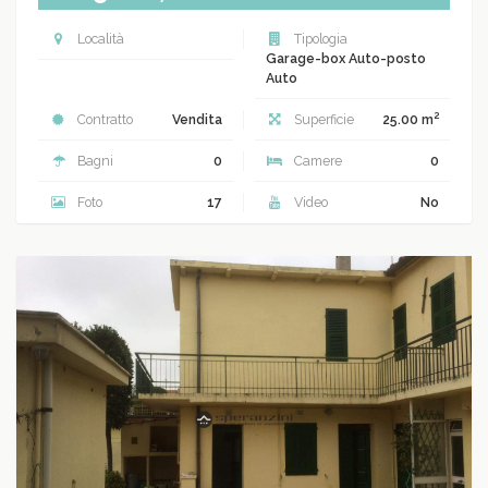
Località
Tipologia
Garage-box Auto-posto
Auto
2
Contratto
Vendita
Superficie
25.00 m
Bagni
0
Camere
0
Foto
17
Video
No