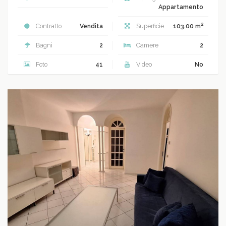
Appartamento
2
Contratto
Vendita
Superficie
103.00 m
Bagni
2
Camere
2
Foto
41
Video
No