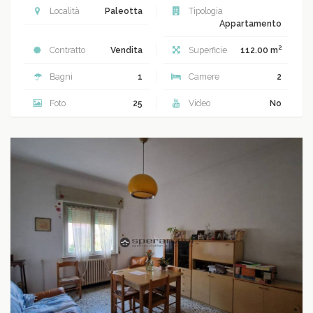
Località
Paleotta
Tipologia
Appartamento
2
Contratto
Vendita
Superficie
112.00 m
Bagni
1
Camere
2
Foto
25
Video
No