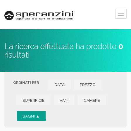
La ricerca effettuata ha prodotto
0
risultati
ORDINATI PER
DATA
PREZZO
SUPERFICIE
VANI
CAMERE
BAGNI ▲