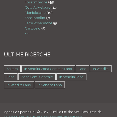
Fossombrone
(45)
Colli Al Metauro
(11)
Montefelcino
(10)
Sant'ippolito
(7)
Terre Roveresche
(5)
Cartoceto
(5)
• • •
ULTIME RICERCHE
Saltara
In Vendita Zona Centrale Fano
Fano
In Vendita
Fano
Zona Semi Centrale
In Vendita Fano
In Vendita Fano
In Vendita Fano
Agenzia Speranzini, © 2017, Tutti i diritti riservati. Realizato da