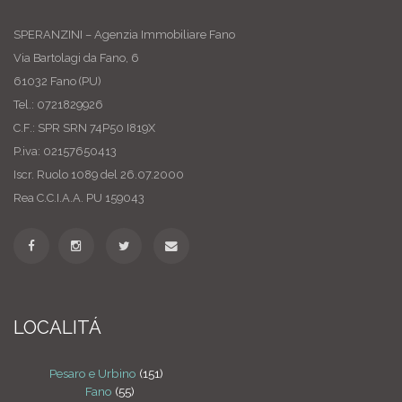
SPERANZINI – Agenzia Immobiliare Fano
Via Bartolagi da Fano, 6
61032 Fano (PU)
Tel.: 0721829926
C.F.: SPR SRN 74P50 I819X
P.iva: 02157650413
Iscr. Ruolo 1089 del 26.07.2000
Rea C.C.I.A.A. PU 159043
LOCALITÁ
Pesaro e Urbino
(151)
Fano
(55)