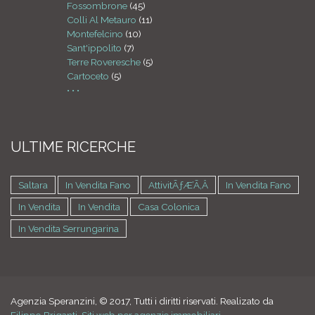
Fossombrone
(45)
Colli Al Metauro
(11)
Montefelcino
(10)
Sant'ippolito
(7)
Terre Roveresche
(5)
Cartoceto
(5)
• • •
ULTIME RICERCHE
Saltara
In Vendita Fano
AttivitÃƒÆ’Ã‚Â
In Vendita Fano
In Vendita
In Vendita
Casa Colonica
In Vendita Serrungarina
Agenzia Speranzini, © 2017, Tutti i diritti riservati. Realizato da