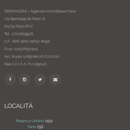
SPERANZINI – Agenzia Immobiliare Fano
Via Bartolagi da Fano, 6
61032 Fano (PU)
Tel.: 0721829926
C.F.: SPR SRN 74P50 I819X
P.iva: 02157650413
Iscr. Ruolo 1089 del 26.07.2000
Rea C.C.I.A.A. PU 159043
LOCALITÁ
Pesaro e Urbino
(151)
Fano
(55)