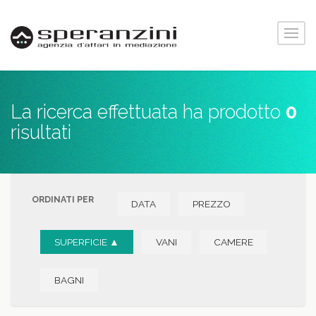
La ricerca effettuata ha prodotto
0
risultati
ORDINATI PER
DATA
PREZZO
SUPERFICIE ▲
VANI
CAMERE
BAGNI