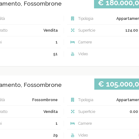
€ 180.000,
amento, Fossombrone
ità
Tipologia
Appartame
atto
Vendita
Superficie
124.00
i
1
Camere
51
Video
€ 105.000,
amento, Fossombrone
ità
Fossombrone
Tipologia
Appartame
atto
Vendita
Superficie
0.00
i
1
Camere
29
Video