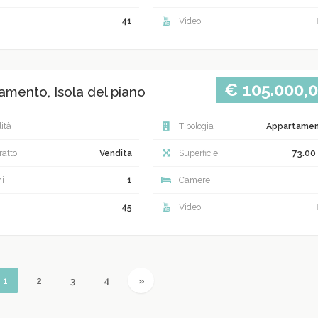
41
Video
€ 105.000,
amento, Isola del piano
ità
Tipologia
Appartame
atto
Vendita
Superficie
73.00
i
1
Camere
45
Video
ious
(current)
Next
1
2
3
4
»