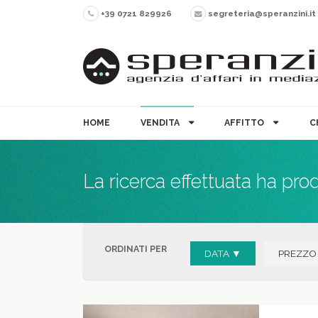
+39 0721 829926
segreteria@speranzini.it
HOME
VENDITA
AFFITTO
C
La ricerca effettuata ha pro
ORDINATI PER
DATA ▼
PREZZO