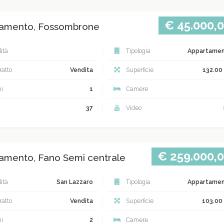
€ 45.000,
amento, Fossombrone
ità
Tipologia
Appartame
atto
Vendita
Superficie
132.00
i
1
Camere
37
Video
€ 259.000,
amento, Fano Semi centrale
ità
San Lazzaro
Tipologia
Appartame
atto
Vendita
Superficie
103.00
i
2
Camere