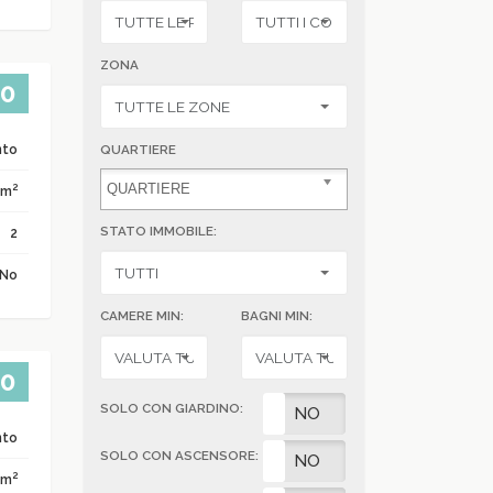
ZONA
00
nto
QUARTIERE
2
 m
STATO IMMOBILE:
2
No
CAMERE MIN:
BAGNI MIN:
00
SOLO CON GIARDINO:
SI
NO
nto
SOLO CON ASCENSORE:
SI
NO
2
 m