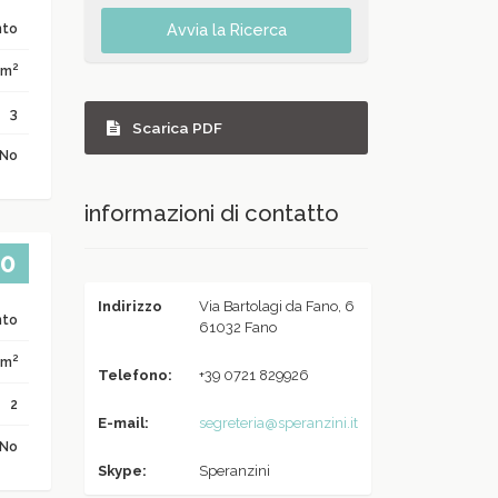
nto
Avvia la Ricerca
2
 m
3
Scarica PDF
No
informazioni di contatto
00
Indirizzo
Via Bartolagi da Fano, 6
nto
61032 Fano
2
 m
Telefono:
+39 0721 829926
2
E-mail:
segreteria@speranzini.it
No
Skype:
Speranzini