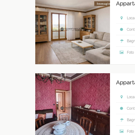
Appart
Local
Contr
Bagn
Foto
Appart
Local
Contr
Bagn
Foto