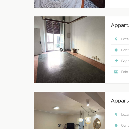
Appart
Local
Contr
Bagn
Foto
Appart
Local
Contr