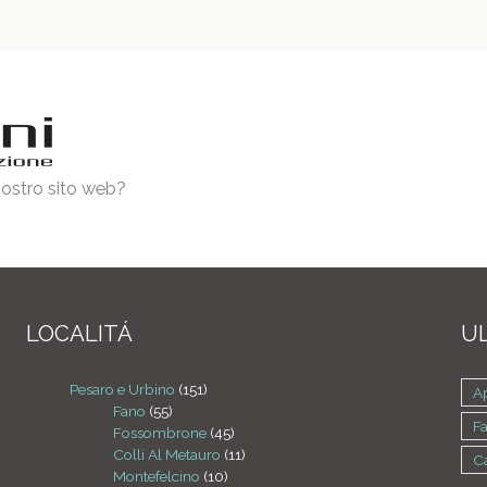
 nostro sito web?
LOCALITÁ
UL
Pesaro e Urbino
(151)
A
Fano
(55)
F
Fossombrone
(45)
Colli Al Metauro
(11)
C
Montefelcino
(10)