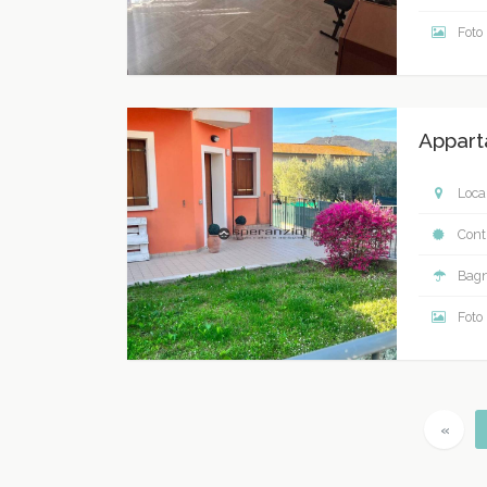
Foto
Appart
Local
Contr
Bagn
Foto
Prev
«