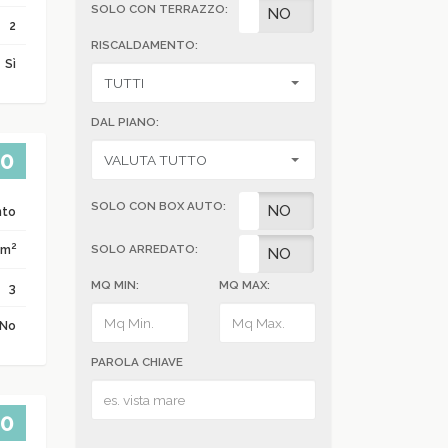
SOLO CON TERRAZZO:
SI
NO
2
RISCALDAMENTO:
Sì
DAL PIANO:
00
SOLO CON BOX AUTO:
SI
NO
nto
2
 m
SOLO ARREDATO:
SI
NO
MQ MIN:
MQ MAX:
3
No
PAROLA CHIAVE
00