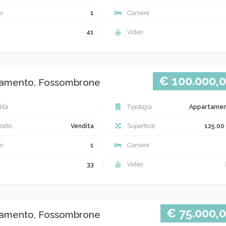
i
1
Camere
41
Video
€ 100.000,
amento, Fossombrone
ità
Tipologia
Appartame
atto
Vendita
Superficie
125.00
i
1
Camere
33
Video
€ 75.000,
amento, Fossombrone