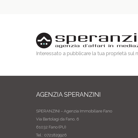
Interessato a pubblicare la tua proprietà sul
AGENZIA SPERANZINI
SPERANZINI – Agenzia Immobiliare Fano
Via Bartolagi da Fano, 6
61032 Fano (PU)
Tel.: 0721829926