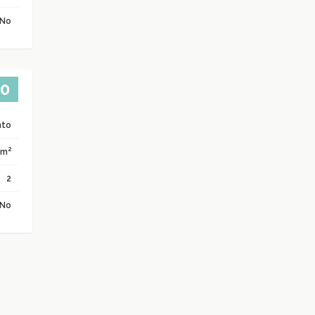
No
00
nto
2
 m
2
No