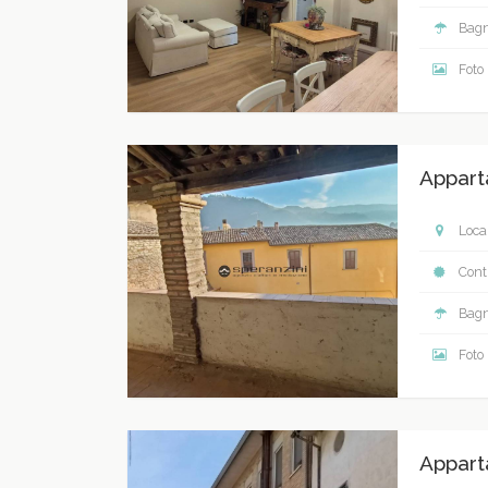
Bagn
Foto
Appart
Local
Contr
Bagn
Foto
Appart