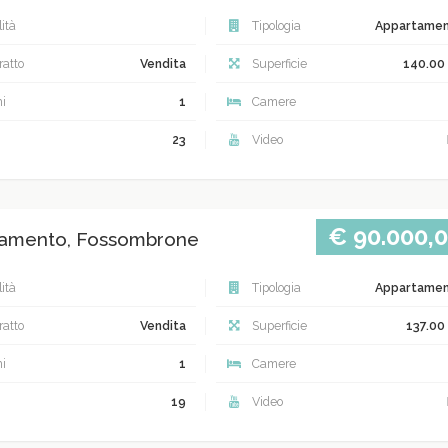
ità
Tipologia
Appartame
atto
Vendita
Superficie
140.00
i
1
Camere
23
Video
€ 90.000,
amento, Fossombrone
ità
Tipologia
Appartame
atto
Vendita
Superficie
137.00
i
1
Camere
19
Video