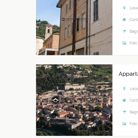
Local
Contr
Bagn
Foto
Appart
Local
Contr
Bagn
Foto