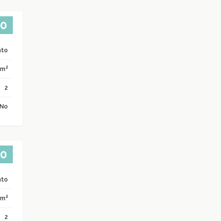
00
nto
2
 m
2
No
00
nto
2
 m
2