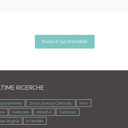
Inviaci il tuo immobile
TIME RICERCHE
ppartamento
Zona Lucrezia Cartoceto
Fano
ano
Cartoceto
AttivitÃ Â
Cartoceto
asa Singola
In Vendita