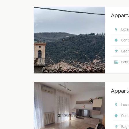
Appart
Local
Contr
Bagn
Foto
Appart
Local
Contr
Bagn