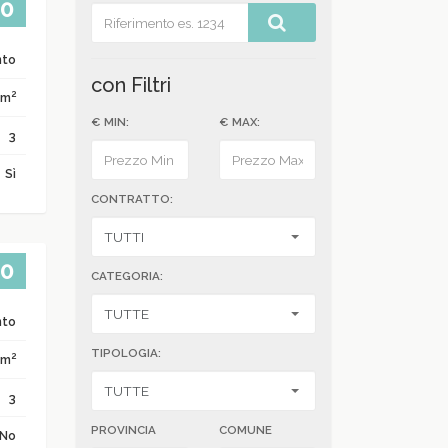
00
nto
con Filtri
2
 m
€ MIN:
€ MAX:
3
Sì
CONTRATTO:
00
CATEGORIA:
nto
TIPOLOGIA:
2
 m
3
PROVINCIA
COMUNE
No