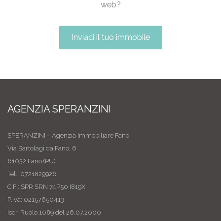
web?
Inviaci il tuo immobile
AGENZIA SPERANZINI
SPERANZINI – Agenzia Immobiliare Fano
Via Bartolagi da Fano, 6
61032 Fano (PU)
Tel.: 0721829926
C.F.: SPR SRN 74P50 I819X
P.iva: 02157650413
Iscr. Ruolo 1089 del 26.07.2000