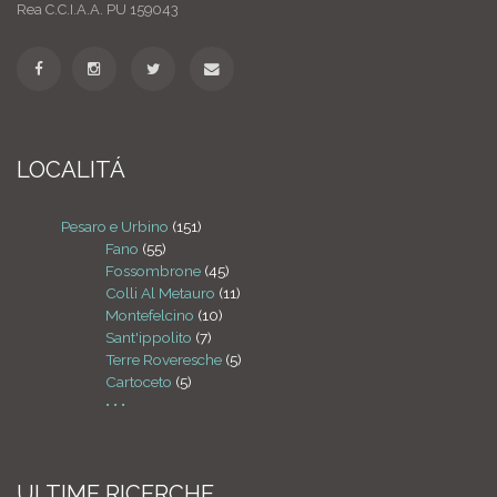
Rea C.C.I.A.A. PU 159043
LOCALITÁ
Pesaro e Urbino
(151)
Fano
(55)
Fossombrone
(45)
Colli Al Metauro
(11)
Montefelcino
(10)
Sant'ippolito
(7)
Terre Roveresche
(5)
Cartoceto
(5)
• • •
ULTIME RICERCHE