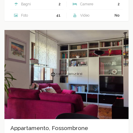
Bagni
2
Camere
2
Foto
41
Video
No
Appartamento, Fossombrone