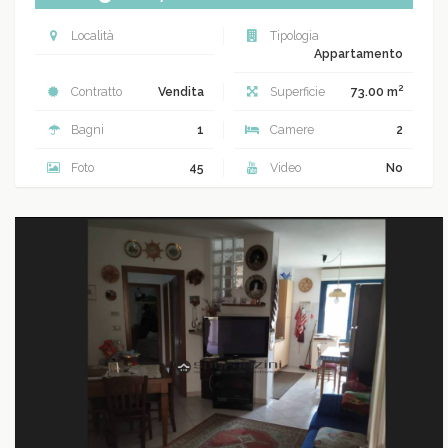
Località
Tipologia
Appartamento
2
Contratto
Vendita
Superficie
73.00 m
Bagni
1
Camere
2
Foto
45
Video
No