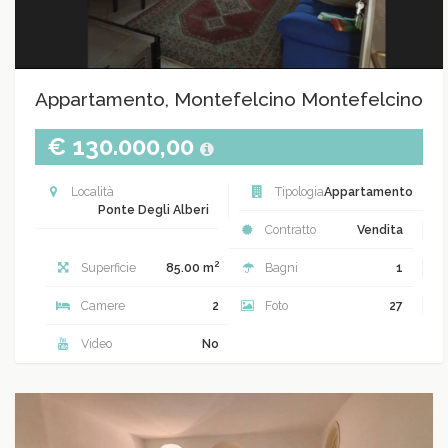
Appartamento, Montefelcino Montefelcino
€ 130.000,00
Località
Tipologia
Appartamento
Ponte Degli Alberi
Contratto
Vendita
2
Superficie
85.00 m
Bagni
1
Camere
2
Foto
27
Video
No