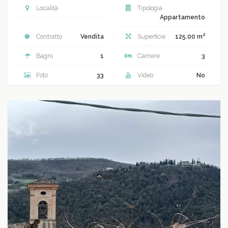
Località
Tipologia
Appartamento
2
Contratto
Vendita
Superficie
125.00 m
Bagni
1
Camere
3
Foto
33
Video
No