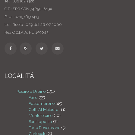
Tel.: 0721829926
C.F.: SPR SRN 74P50 I819X
P.iva: 02157650413
Iscr. Ruolo 1089 del 26.07.2000
Rea C.C.I.A.A. PU 159043
LOCALITÁ
Pesaro e Urbino
(151)
Fano
(55)
Fossombrone
(45)
Colli Al Metauro
(11)
Montefelcino
(10)
Sant'ippolito
(7)
Terre Roveresche
(5)
Cartoceto
(5)