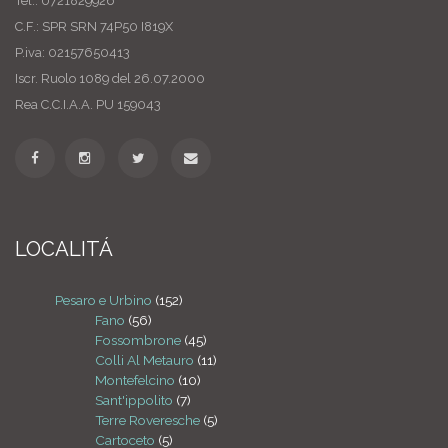
Tel.: 0721829926
C.F.: SPR SRN 74P50 I819X
P.iva: 02157650413
Iscr. Ruolo 1089 del 26.07.2000
Rea C.C.I.A.A. PU 159043
LOCALITÁ
Pesaro e Urbino
(152)
Fano
(56)
Fossombrone
(45)
Colli Al Metauro
(11)
Montefelcino
(10)
Sant'ippolito
(7)
Terre Roveresche
(5)
Cartoceto
(5)