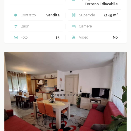
Terreno Edificabile
2
Contratto
Vendita
Superficie
2349 m
Bagni
Camere
Foto
15
Video
No