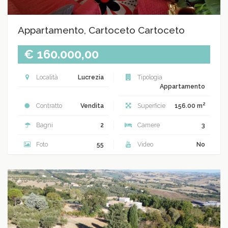
Appartamento, Cartoceto Cartoceto
€ 160.000,00
Località
Lucrezia
Tipologia
Appartamento
2
Contratto
Vendita
Superficie
156.00 m
Bagni
2
Camere
3
Foto
55
Video
No