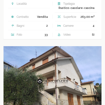
Località
Tipologia
Rustico-casolare-cascina
2
Contratto
Vendita
Superficie
263.00 m
Bagni
2
Camere
4
Foto
33
Video
Sì