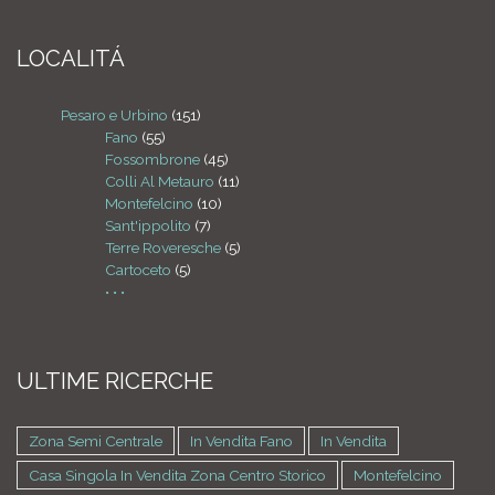
LOCALITÁ
Pesaro e Urbino
(151)
Fano
(55)
Fossombrone
(45)
Colli Al Metauro
(11)
Montefelcino
(10)
Sant'ippolito
(7)
Terre Roveresche
(5)
Cartoceto
(5)
• • •
ULTIME RICERCHE
Zona Semi Centrale
In Vendita Fano
In Vendita
Casa Singola In Vendita Zona Centro Storico
Montefelcino