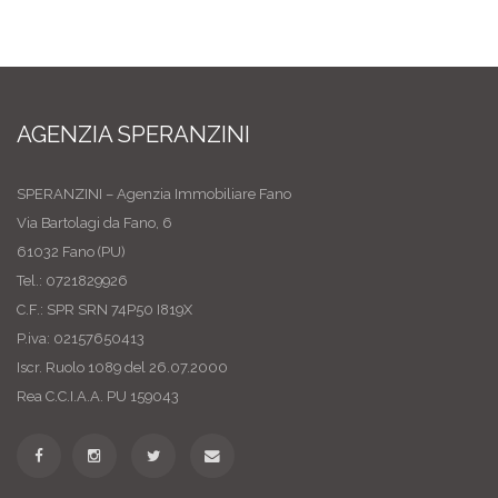
AGENZIA SPERANZINI
SPERANZINI – Agenzia Immobiliare Fano
Via Bartolagi da Fano, 6
61032 Fano (PU)
Tel.: 0721829926
C.F.: SPR SRN 74P50 I819X
P.iva: 02157650413
Iscr. Ruolo 1089 del 26.07.2000
Rea C.C.I.A.A. PU 159043