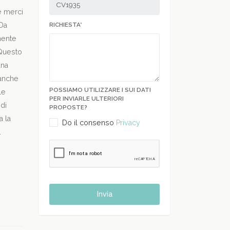
e merci
RICHIESTA*
 Da
mente
 Questo
una
 anche
POSSIAMO UTILIZZARE I SUI DATI
le
PER INVIARLE ULTERIORI
 di
PROPOSTE?
a la
Do il consenso
Privacy
.
Invia