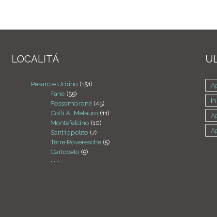
LOCALITÁ
UL
Pesaro e Urbino
(151)
A
Fano
(55)
In
Fossombrone
(45)
Colli Al Metauro
(11)
A
Montefelcino
(10)
A
Sant'ippolito
(7)
Terre Roveresche
(5)
Cartoceto
(5)
• • •