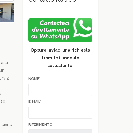
Oppure inviaci una richiesta
tramite il modulo
ta
un
sottostante!
 un
ervizi
NOME*
a
uso
E-MAIL*
l piano
RIFERIMENTO
à