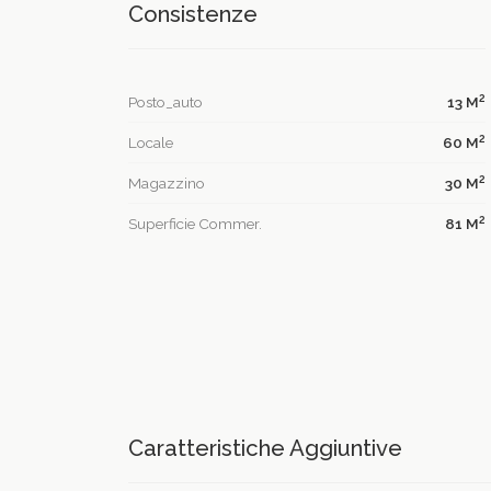
Consistenze
2
Posto_auto
13 M
2
Locale
60 M
2
Magazzino
30 M
2
Superficie Commer.
81 M
Caratteristiche Aggiuntive