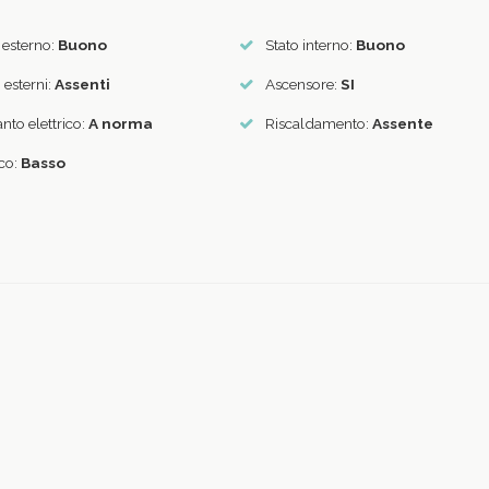
 esterno:
Buono
Stato interno:
Buono
i esterni:
Assenti
Ascensore:
SI
nto elettrico:
A norma
Riscaldamento:
Assente
ico:
Basso