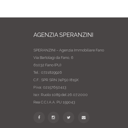
AGENZIA SPERANZINI
SPERANZINI – Agenzia Immobiliare Fano
Via Bartolagi da Fano, 6
61032 Fano (PU)
Tel.: 0721829926
C.F.: SPR SRN 74P50 I819X
P.iva: 02157650413
Iscr. Ruolo 1089 del 26.07.2000
Rea C.C.I.A.A. PU 159043