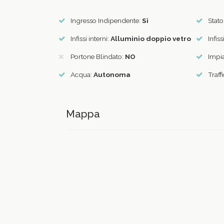
Ingresso Indipendente:
Sì
Stato
Infissi interni:
Alluminio doppio vetro
Infiss
Portone Blindato:
NO
Impia
Acqua:
Autonoma
Traff
Mappa