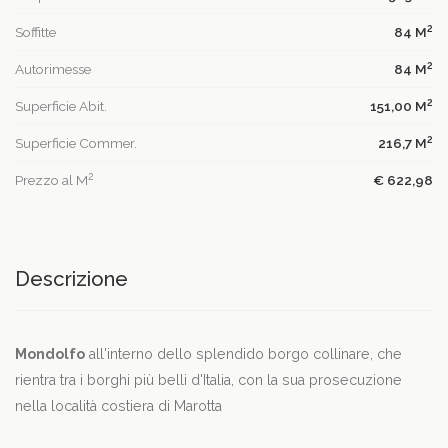
2
Soffitte
84 M
2
Autorimesse
84 M
2
Superficie Abit.
151,00 M
2
Superficie Commer.
216,7 M
2
Prezzo al M
€ 622,98
Descrizione
Mondolfo
all'interno dello splendido borgo collinare, che
rientra tra i borghi più belli d'Italia, con la sua prosecuzione
nella località costiera di Marotta