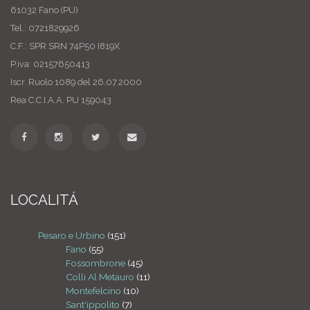
61032 Fano (PU)
Tel.: 0721829926
C.F.: SPR SRN 74P50 I819X
P.iva: 02157650413
Iscr. Ruolo 1089 del 26.07.2000
Rea C.C.I.A.A. PU 159043
LOCALITÁ
Pesaro e Urbino
(151)
Fano
(55)
Fossombrone
(45)
Colli Al Metauro
(11)
Montefelcino
(10)
Sant'ippolito
(7)