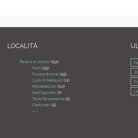
LOCALITÁ
UL
Pesaro e Urbino
(151)
F
Fano
(55)
Zo
Fossombrone
(45)
Colli Al Metauro
(11)
F
Montefelcino
(10)
U
Sant'ippolito
(7)
Terre Roveresche
(5)
Cartoceto
(5)
• • •