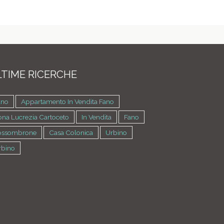
TIME RICERCHE
ano
Appartamento In Vendita Fano
na Lucrezia Cartoceto
In Vendita
Fano
ossombrone
Casa Colonica
Urbino
rbino