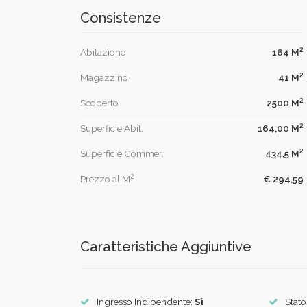
Consistenze
2
Abitazione
164 M
2
Magazzino
41 M
2
Scoperto
2500 M
2
Superficie Abit.
164,00 M
2
Superficie Commer.
434,5 M
2
Prezzo al M
€ 294,59
Caratteristiche Aggiuntive
Ingresso Indipendente:
Sì
Stato