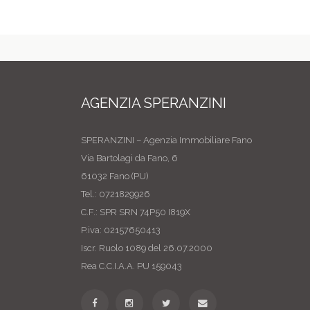
AGENZIA SPERANZINI
SPERANZINI – Agenzia Immobiliare Fano
Via Bartolagi da Fano, 6
61032 Fano (PU)
Tel.: 0721829926
C.F.: SPR SRN 74P50 I819X
P.iva: 02157650413
Iscr. Ruolo 1089 del 26.07.2000
Rea C.C.I.A.A. PU 159043