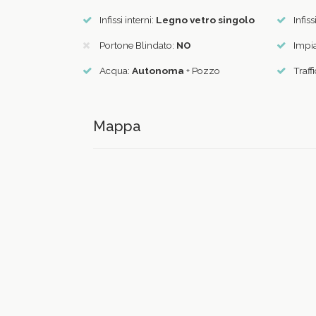
Infissi interni:
Legno vetro singolo
Infiss
Portone Blindato:
NO
Impia
Acqua:
Autonoma
+ Pozzo
Traff
Mappa