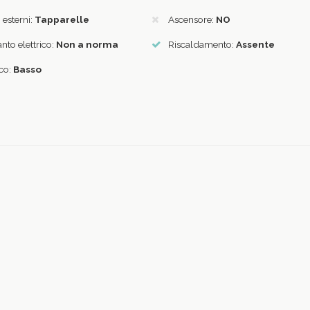
i esterni:
Tapparelle
Ascensore:
NO
nto elettrico:
Non a norma
Riscaldamento:
Assente
ico:
Basso