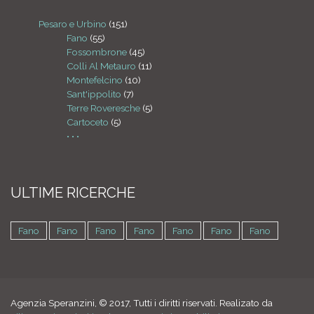
Pesaro e Urbino
(151)
Fano
(55)
Fossombrone
(45)
Colli Al Metauro
(11)
Montefelcino
(10)
Sant'ippolito
(7)
Terre Roveresche
(5)
Cartoceto
(5)
• • •
ULTIME RICERCHE
Fano
Fano
Fano
Fano
Fano
Fano
Fano
Agenzia Speranzini, © 2017, Tutti i diritti riservati. Realizato da