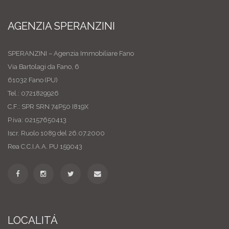
AGENZIA SPERANZINI
SPERANZINI – Agenzia Immobiliare Fano
Via Bartolagi da Fano, 6
61032 Fano (PU)
Tel.: 0721829926
C.F.: SPR SRN 74P50 I819X
P.iva: 02157650413
Iscr. Ruolo 1089 del 26.07.2000
Rea C.C.I.A.A. PU 159043
LOCALITÁ