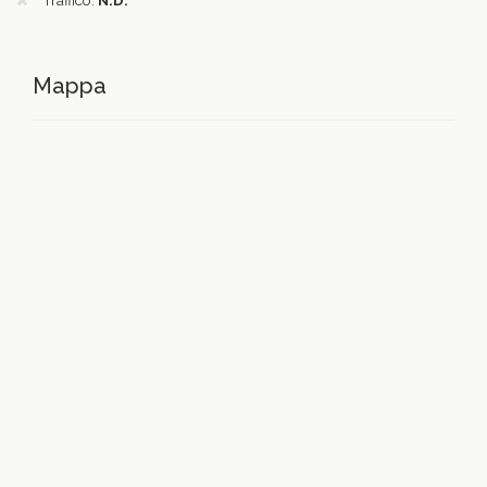
Traffico:
N.D.
Mappa