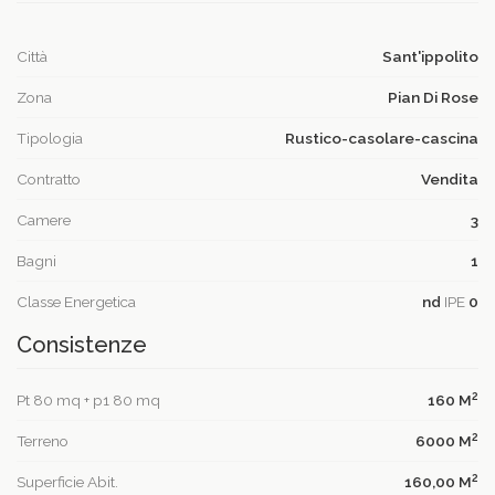
Città
Sant'ippolito
Zona
Pian Di Rose
Tipologia
Rustico-casolare-cascina
Contratto
Vendita
Camere
3
Bagni
1
Classe Energetica
nd
IPE
0
Consistenze
2
Pt 80 mq + p1 80 mq
160 M
2
Terreno
6000 M
2
Superficie Abit.
160,00 M