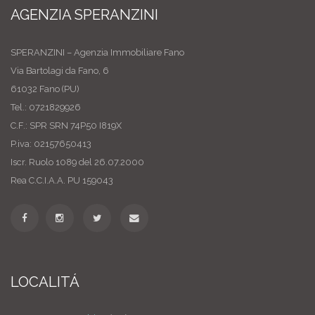
AGENZIA SPERANZINI
SPERANZINI – Agenzia Immobiliare Fano
Via Bartolagi da Fano, 6
61032 Fano (PU)
Tel.: 0721829926
C.F.: SPR SRN 74P50 I819X
P.iva: 02157650413
Iscr. Ruolo 1089 del 26.07.2000
Rea C.C.I.A.A. PU 159043
LOCALITÁ