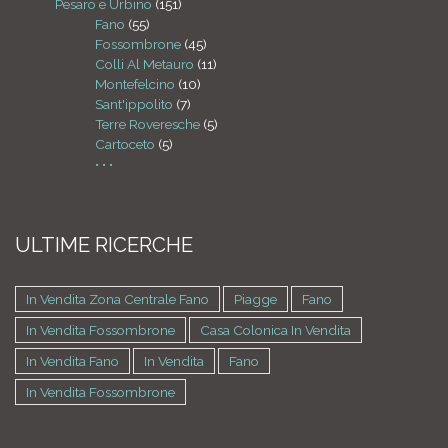
Pesaro e Urbino
(151)
Fano
(55)
Fossombrone
(45)
Colli Al Metauro
(11)
Montefelcino
(10)
Sant'ippolito
(7)
Terre Roveresche
(5)
Cartoceto
(5)
• • •
ULTIME RICERCHE
In Vendita Zona Centrale Fano
Piagge
Fano
In Vendita Fossombrone
Casa Colonica In Vendita
In Vendita Fano
In Vendita
Fano
In Vendita Fossombrone