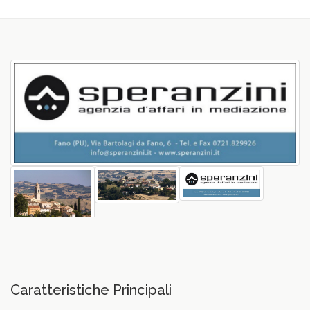
vious
Caratteristiche Principali