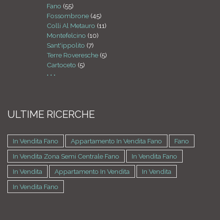
Fano
(55)
Fossombrone
(45)
Colli Al Metauro
(11)
Montefelcino
(10)
Sant'ippolito
(7)
Terre Roveresche
(5)
Cartoceto
(5)
• • •
ULTIME RICERCHE
In Vendita Fano
Appartamento In Vendita Fano
Fano
In Vendita Zona Semi Centrale Fano
In Vendita Fano
In Vendita
Appartamento In Vendita
In Vendita
In Vendita Fano