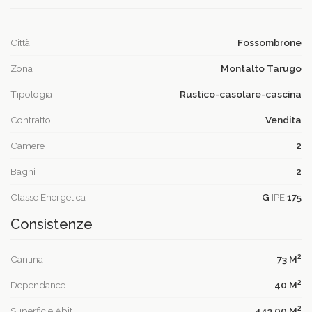
Città
Fossombrone
Zona
Montalto Tarugo
Tipologia
Rustico-casolare-cascina
Contratto
Vendita
Camere
2
Bagni
2
Classe Energetica
G
IPE
175
Consistenze
2
Cantina
73 M
2
Dependance
40 M
2
Superficie Abit.
443,00 M