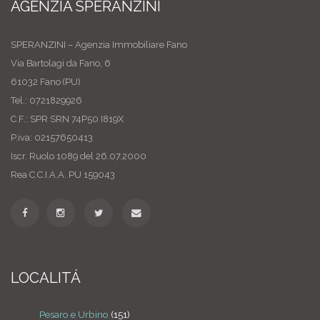
AGENZIA SPERANZINI
SPERANZINI – Agenzia Immobiliare Fano
Via Bartolagi da Fano, 6
61032 Fano (PU)
Tel.: 0721829926
C.F.: SPR SRN 74P50 I819X
P.iva: 02157650413
Iscr. Ruolo 1089 del 26.07.2000
Rea C.C.I.A.A. PU 159043
LOCALITÁ
Pesaro e Urbino
(151)