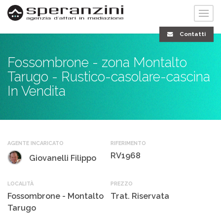
Contatti
Fossombrone - zona Montalto
Tarugo - Rustico-casolare-cascina
In Vendita
AGENTE INCARICATO
RIFERIMENTO
RV1968
Giovanelli Filippo
LOCALITÀ
PREZZO
Fossombrone - Montalto
Trat. Riservata
Tarugo