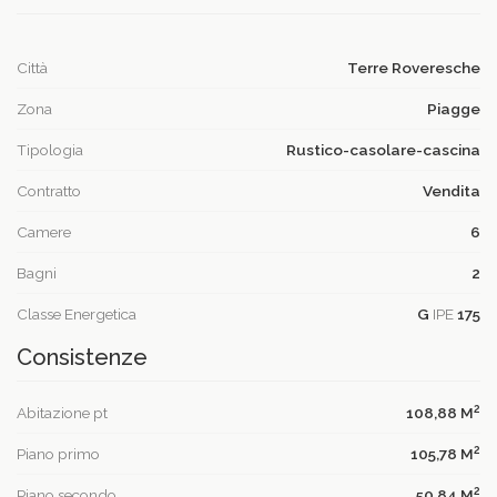
Città
Terre Roveresche
Zona
Piagge
Tipologia
Rustico-casolare-cascina
Contratto
Vendita
Camere
6
Bagni
2
Classe Energetica
G
IPE
175
Consistenze
2
Abitazione pt
108,88 M
2
Piano primo
105,78 M
2
Piano secondo
50,84 M