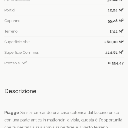
2
Portici
12,24 M
2
Capanno
55,28 M
2
Terreno
2311 M
2
Superficie Abit.
260,00 M
2
Superficie Commer.
414,81 M
2
Prezzo al M
€ 554,47
Descrizione
Piagge
Se stai cercando una casa colonica dal fascino unico
con una parte antica in mattoncini a vista, questa è l'opportunità
che fa per te! La sua ampia superficie e il vasto terreno