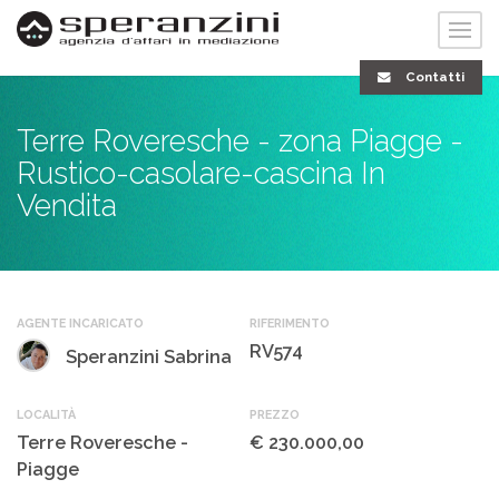
Contatti
Terre Roveresche - zona Piagge -
Rustico-casolare-cascina In
Vendita
AGENTE INCARICATO
RIFERIMENTO
RV574
Speranzini Sabrina
LOCALITÀ
PREZZO
Terre Roveresche -
€ 230.000,00
Piagge