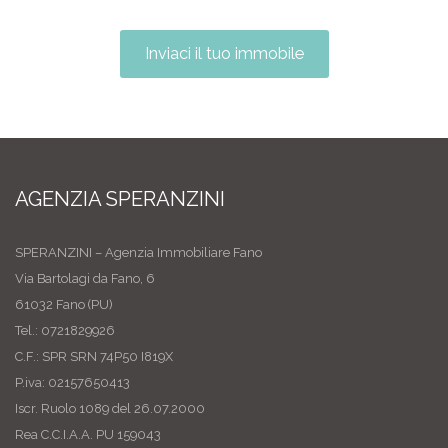
Inviaci il tuo immobile
AGENZIA SPERANZINI
SPERANZINI – Agenzia Immobiliare Fano
Via Bartolagi da Fano, 6
61032 Fano (PU)
Tel.: 0721829926
C.F.: SPR SRN 74P50 I819X
P.iva: 02157650413
Iscr. Ruolo 1089 del 26.07.2000
Rea C.C.I.A.A. PU 159043