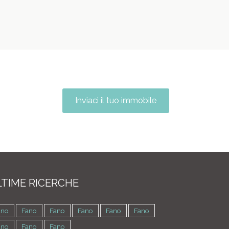
Inviaci il tuo immobile
TIME RICERCHE
ano
Fano
Fano
Fano
Fano
Fano
ano
Fano
Fano