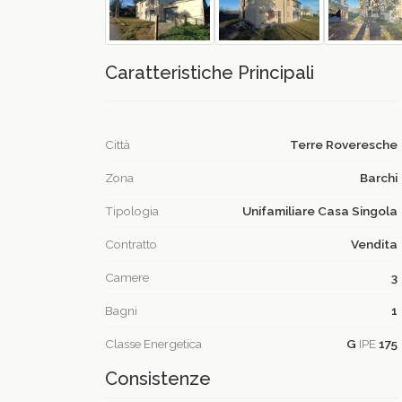
Caratteristiche Principali
Città
Terre Roveresche
Zona
Barchi
Tipologia
Unifamiliare Casa Singola
Contratto
Vendita
Camere
3
Bagni
1
Classe Energetica
G
IPE
175
Consistenze