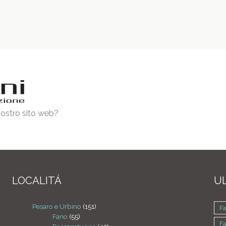
 nostro sito web?
LOCALITÁ
UL
Pesaro e Urbino
(151)
F
Fano
(55)
F