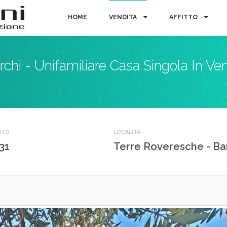
HOME
VENDITA
AFFITTO
chi - Unifamiliare Casa Singola In Ve
NTO
LOCALITÀ
31
Terre Roveresche - Ba