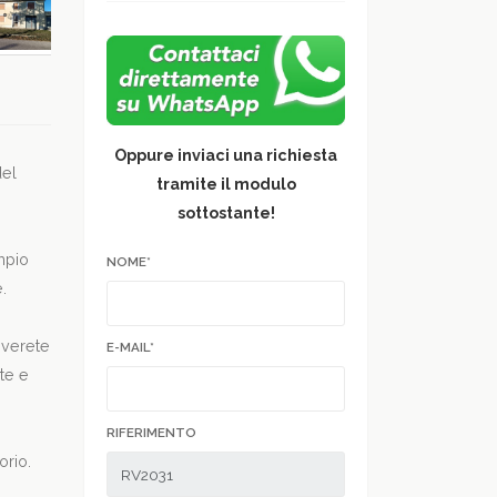
Oppure inviaci una richiesta
del
tramite il modulo
sottostante!
mpio
NOME*
.
roverete
E-MAIL*
te e
RIFERIMENTO
orio.