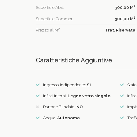
2
Superficie Abit.
300,00 M
2
Superficie Commer.
300,00 M
2
Prezzo al M
Trat. Riservata
Caratteristiche Aggiuntive
Ingresso Indipendente:
Sì
Stato
Infissi interni:
Legno vetro singolo
Infiss
Portone Blindato:
NO
Impia
Acqua:
Autonoma
Traff