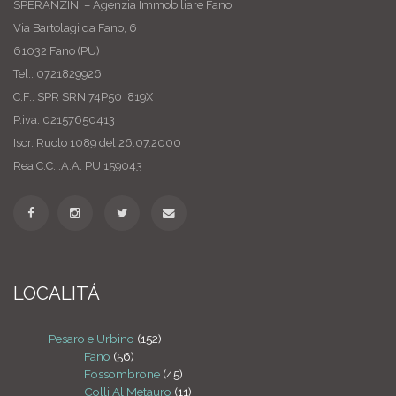
SPERANZINI – Agenzia Immobiliare Fano
Via Bartolagi da Fano, 6
61032 Fano (PU)
Tel.: 0721829926
C.F.: SPR SRN 74P50 I819X
P.iva: 02157650413
Iscr. Ruolo 1089 del 26.07.2000
Rea C.C.I.A.A. PU 159043
LOCALITÁ
Pesaro e Urbino
(152)
Fano
(56)
Fossombrone
(45)
Colli Al Metauro
(11)