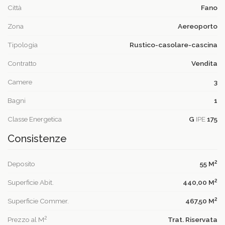
Città
Fano
Zona
Aereoporto
Tipologia
Rustico-casolare-cascina
Contratto
Vendita
Camere
3
Bagni
1
Classe Energetica
G
IPE
175
Consistenze
2
Deposito
55 M
2
Superficie Abit.
440,00 M
2
Superficie Commer.
467,50 M
2
Prezzo al M
Trat. Riservata