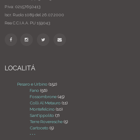
P.iva: 02157650413
Iscr. Ruolo 1089 del 26.07.2000
Rea C.C.I.A.A. PU 159043
LOCALITÁ
Pesaro e Urbino
(152)
Fano
(56)
Fossombrone
(45)
Colli Al Metauro
(11)
Montefelcino
(10)
Sant'ippolito
(7)
Terre Roveresche
(5)
Cartoceto
(5)
• • •