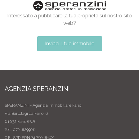
Interessato a pubblicare la tua proprietà sul nostro sito
web?
Inviaci il tuo immobile
AGENZIA SPERANZINI
SPERANZINI – Agenzia Immobiliare Fano
Via Bartolagi da Fano, 6
61032 Fano (PU)
Tel.: 0721829926
C.F.: SPR SRN 74P50 I819X