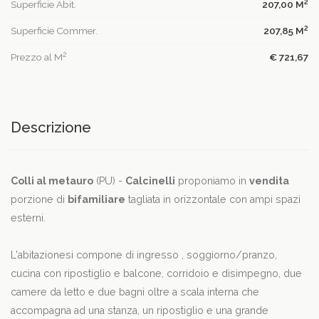
2
Superficie Abit.
207,00 M
2
Superficie Commer.
207,85 M
2
Prezzo al M
€ 721,67
Descrizione
Colli al metauro
(PU) -
Calcinelli
proponiamo in
vendita
porzione di
bifamiliare
tagliata in orizzontale con ampi spazi
esterni.
L'abitazionesi compone di ingresso , soggiorno/pranzo,
cucina con ripostiglio e balcone, corridoio e disimpegno, due
camere da letto e due bagni oltre a scala interna che
accompagna ad una stanza, un ripostiglio e una grande