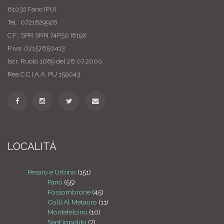
61032 Fano (PU)
Tel.: 0721829926
C.F.: SPR SRN 74P50 I819X
P.iva: 02157650413
Iscr. Ruolo 1089 del 26.07.2000
Rea C.C.I.A.A. PU 159043
LOCALITÁ
Pesaro e Urbino
(151)
Fano
(55)
Fossombrone
(45)
Colli Al Metauro
(11)
Montefelcino
(10)
Sant'ippolito
(7)