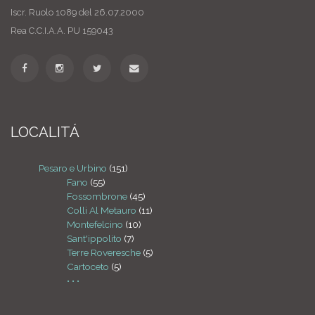
Iscr. Ruolo 1089 del 26.07.2000
Rea C.C.I.A.A. PU 159043
LOCALITÁ
Pesaro e Urbino
(151)
Fano
(55)
Fossombrone
(45)
Colli Al Metauro
(11)
Montefelcino
(10)
Sant'ippolito
(7)
Terre Roveresche
(5)
Cartoceto
(5)
• • •