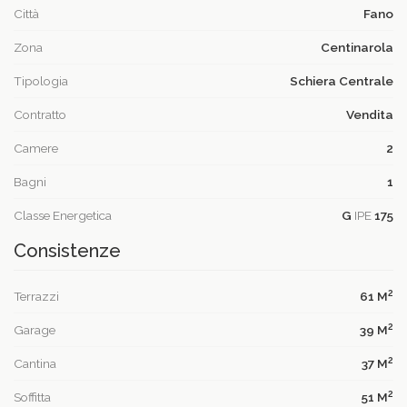
Città
Fano
Zona
Centinarola
Tipologia
Schiera Centrale
Contratto
Vendita
Camere
2
Bagni
1
Classe Energetica
G
IPE
175
Consistenze
2
Terrazzi
61 M
2
Garage
39 M
2
Cantina
37 M
2
Soffitta
51 M