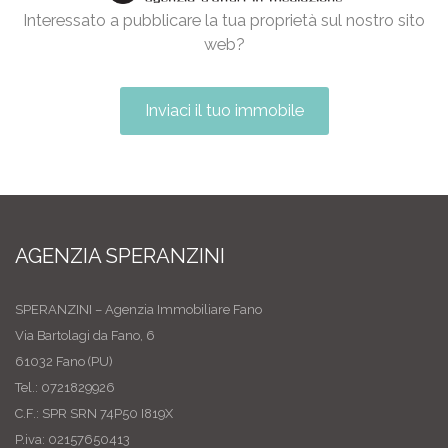
Interessato a pubblicare la tua proprietà sul nostro sito
web?
Inviaci il tuo immobile
AGENZIA SPERANZINI
SPERANZINI – Agenzia Immobiliare Fano
Via Bartolagi da Fano, 6
61032 Fano (PU)
Tel.: 0721829926
C.F.: SPR SRN 74P50 I819X
P.iva: 02157650413