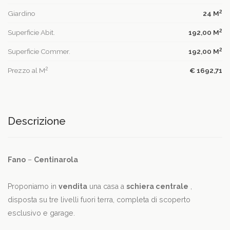
2
Giardino
24 M
2
Superficie Abit.
192,00 M
2
Superficie Commer.
192,00 M
2
Prezzo al M
€ 1692,71
Descrizione
Fano
–
Centinarola
Proponiamo in
vendita
una casa a
schiera centrale
,
disposta su tre livelli fuori terra, completa di scoperto
esclusivo e garage.