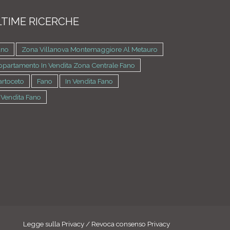
TIME RICERCHE
ano
Zona Villanova Montemaggiore Al Metauro
partamento In Vendita Zona Centrale Fano
artoceto
Fano
In Vendita Fano
 Vendita Fano
Legge sulla Privacy
/
Revoca consenso Privacy