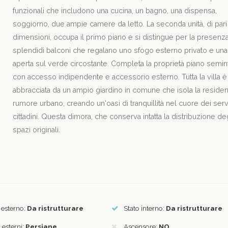
funzionali che includono una cucina, un bagno, una dispensa,
soggiorno, due ampie camere da letto. La seconda unità, di pari
dimensioni, occupa il primo piano e si distingue per la presenz
splendidi balconi che regalano uno sfogo esterno privato e una 
aperta sul verde circostante. Completa la proprietà piano semin
con accesso indipendente e accessorio esterno. Tutta la villa è
abbracciata da un ampio giardino in comune che isola la residen
rumore urbano, creando un'oasi di tranquillità nel cuore dei serv
cittadini. Questa dimora, che conserva intatta la distribuzione de
spazi originali.
 esterno:
Da ristrutturare
Stato interno:
Da ristrutturare
i esterni:
Persiane
Ascensore:
NO