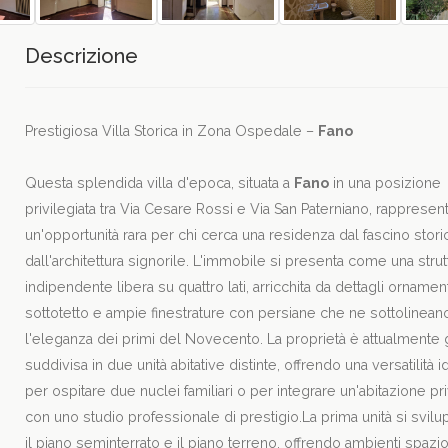
Descrizione
Prestigiosa Villa Storica in Zona Ospedale –
Fano
Questa splendida villa d'epoca, situata a
Fano
in una posizione
privilegiata tra Via Cesare Rossi e Via San Paterniano, rappresen
un'opportunità rara per chi cerca una residenza dal fascino stori
dall'architettura signorile. L'immobile si presenta come una strut
indipendente libera su quattro lati, arricchita da dettagli ornament
sottotetto e ampie finestrature con persiane che ne sottolinean
l'eleganza dei primi del Novecento. La proprietà è attualmente 
suddivisa in due unità abitative distinte, offrendo una versatilità 
per ospitare due nuclei familiari o per integrare un'abitazione pr
con uno studio professionale di prestigio.La prima unità si svilu
il piano seminterrato e il piano terreno, offrendo ambienti spazio