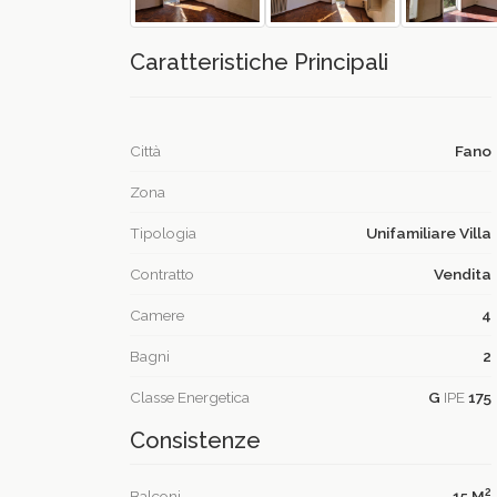
Caratteristiche Principali
Città
Fano
Zona
Tipologia
Unifamiliare Villa
Contratto
Vendita
Camere
4
Bagni
2
Classe Energetica
G
IPE
175
Consistenze
2
Balconi
15 M