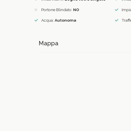
Portone Blindato:
NO
Impia
Acqua:
Autonoma
Traff
Mappa