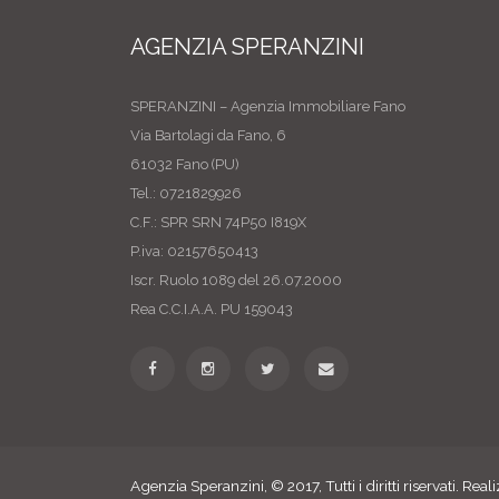
AGENZIA SPERANZINI
SPERANZINI – Agenzia Immobiliare Fano
Via Bartolagi da Fano, 6
61032 Fano (PU)
Tel.: 0721829926
C.F.: SPR SRN 74P50 I819X
P.iva: 02157650413
Iscr. Ruolo 1089 del 26.07.2000
Rea C.C.I.A.A. PU 159043
Agenzia Speranzini, © 2017, Tutti i diritti riservati. Rea