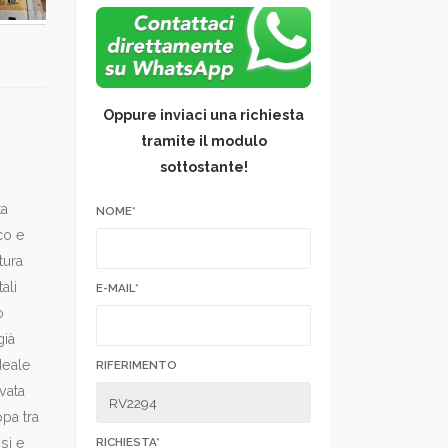
Oppure inviaci una richiesta
tramite il modulo
sottostante!
ta
NOME*
co e
tura
ali
E-MAIL*
o
già
ideale
RIFERIMENTO
ivata
ppa tra
RICHIESTA*
si e