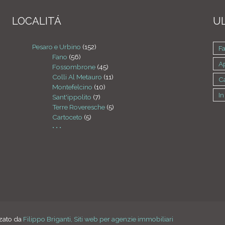
LOCALITÁ
UL
Pesaro e Urbino
(152)
F
Fano
(56)
Ap
Fossombrone
(45)
Colli Al Metauro
(11)
C
Montefelcino
(10)
In
Sant'ippolito
(7)
Terre Roveresche
(5)
Cartoceto
(5)
• • •
lizato da
Filippo Briganti, Siti web per agenzie immobiliari