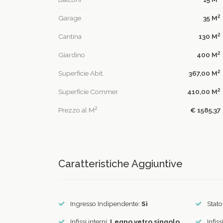
2
Garage
35 M
2
Cantina
130 M
2
Giardino
400 M
2
Superficie Abit.
367,00 M
2
Superficie Commer.
410,00 M
2
Prezzo al M
€ 1585,37
Caratteristiche Aggiuntive
Ingresso Indipendente:
Sì
Stato
Infissi interni:
Legno vetro singolo
Infiss