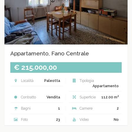
Appartamento, Fano Centrale
€ 215.000,00
Località
Paleotta
Tipologia
Appartamento
2
Contratto
Vendita
Superficie
112.00 m
Bagni
1
Camere
2
Foto
23
Video
No