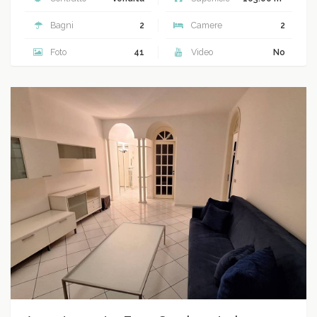
Bagni
2
Camere
2
Foto
41
Video
No