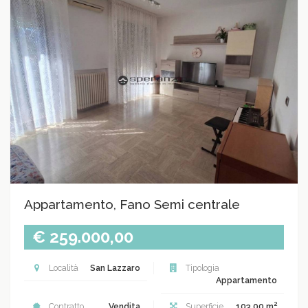
Appartamento, Fano Semi centrale
€ 259.000,00
Località
San Lazzaro
Tipologia
Appartamento
2
Contratto
Vendita
Superficie
103.00 m