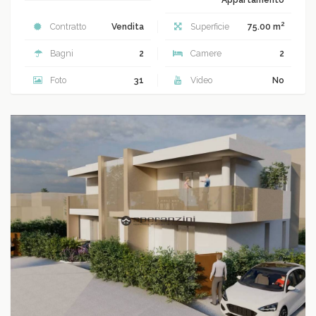
2
Contratto
Vendita
Superficie
75.00 m
Bagni
2
Camere
2
Foto
31
Video
No