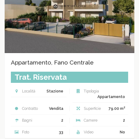
Appartamento, Fano Centrale
Trat. Riservata
Località
Stazione
Tipologia
Appartamento
2
Contratto
Vendita
Superficie
79.00 m
Bagni
2
Camere
2
Foto
33
Video
No