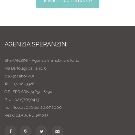
Inviaci il tuo immobile
AGENZIA SPERANZINI
SPERANZINI – Agenzia Immobiliare Fano
Via Bartolagi da Fano, 6
61032 Fano (PU)
Tel.: 0721829926
C.F.: SPR SRN 74P50 I819X
P.iva: 02157650413
Iscr. Ruolo 1089 del 26.07.2000
Rea C.C.I.A.A. PU 159043