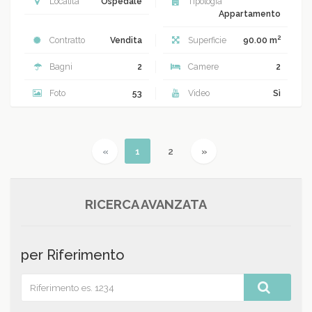
Località
Ospedale
Tipologia
Appartamento
2
Contratto
Vendita
Superficie
90.00 m
Bagni
2
Camere
2
Foto
53
Video
Sì
Previous
(current)
Next
«
1
2
»
RICERCA AVANZATA
per Riferimento