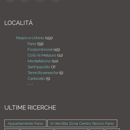
LOCALITÁ
Pesaro e Urbino
(151)
Fano
(55)
Fossombrone
(45)
Colli Al Metauro
(11)
Montefelcino
(10)
Sant'ippolito
(7)
Terre Roveresche
(5)
Cartoceto
(5)
• • •
ULTIME RICERCHE
Appartamento Fano
In Vendita Zona Centro Storico Fano