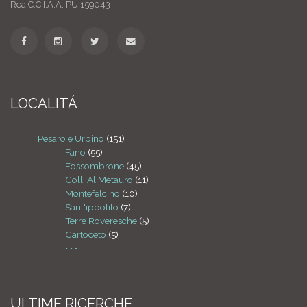
Rea C.C.I.A.A. PU 159043
LOCALITÁ
Pesaro e Urbino
(151)
Fano
(55)
Fossombrone
(45)
Colli Al Metauro
(11)
Montefelcino
(10)
Sant'ippolito
(7)
Terre Roveresche
(5)
Cartoceto
(5)
• • •
ULTIME RICERCHE