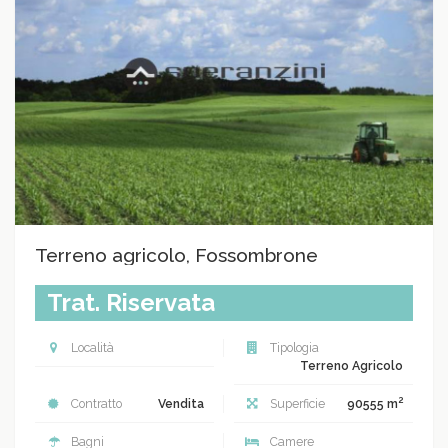
Terreno agricolo, Fossombrone
Trat. Riservata
Località
Tipologia
Terreno Agricolo
2
Contratto
Vendita
Superficie
90555 m
Bagni
Camere