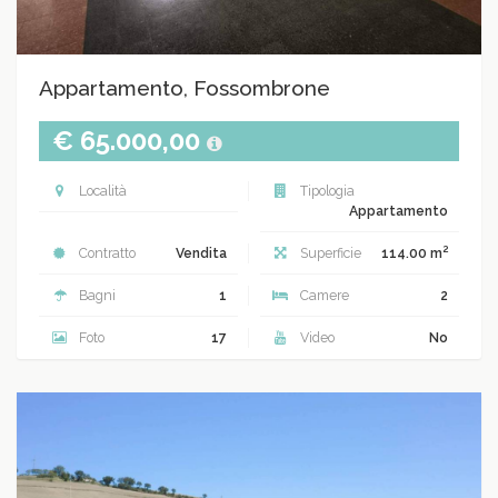
Appartamento, Fossombrone
€ 65.000,00
Località
Tipologia
Appartamento
2
Contratto
Vendita
Superficie
114.00 m
Bagni
1
Camere
2
Foto
17
Video
No