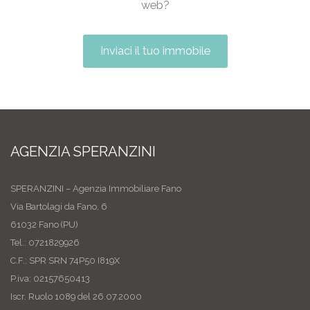
web?
Inviaci il tuo immobile
AGENZIA SPERANZINI
SPERANZINI – Agenzia Immobiliare Fano
Via Bartolagi da Fano, 6
61032 Fano (PU)
Tel.: 0721829926
C.F.: SPR SRN 74P50 I819X
P.iva: 02157650413
Iscr. Ruolo 1089 del 26.07.2000