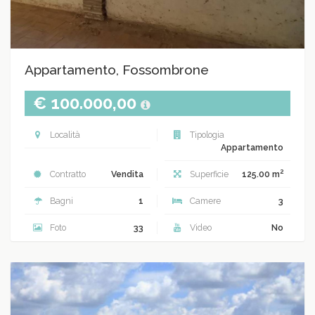
Appartamento, Fossombrone
€ 100.000,00
Località
Tipologia
Appartamento
2
Contratto
Vendita
Superficie
125.00 m
Bagni
1
Camere
3
Foto
33
Video
No